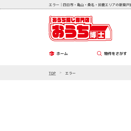
エラー｜四日市・亀山・桑名・鈴鹿エリアの新築戸
物件をさがす
ホーム
その他（事業用）
中古マンション
新築一戸建て
中古一戸建て
土地
>
TOP
エラー