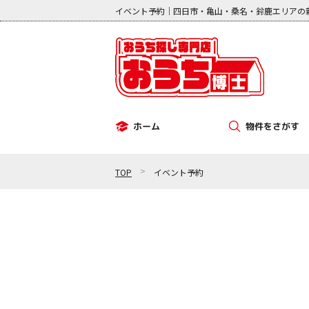
イベント予約｜四日市・亀山・桑名・鈴鹿エリアの
物件をさがす
ホーム
その他（事業用）
中古マンション
新築一戸建て
中古一戸建て
土地
>
TOP
イベント予約