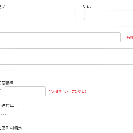
せい
めい
半角
郵便番号
〒
半角数字（ハイフンなし）
都道府県
市区町村番地