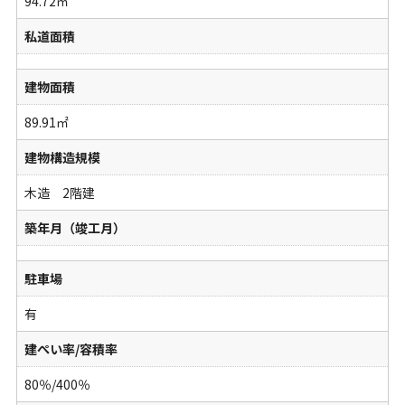
94.72㎡
私道面積
建物面積
89.91㎡
建物構造規模
木造 2階建
築年月（竣工月）
駐車場
有
建ぺい率/容積率
80％/400％