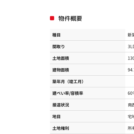
物件概要
種目
新
間取り
3L
土地面積
13
建物面積
94
築年月（竣工月）
建ぺい率/容積率
60
接道状況
南
地目
宅
土地権利
所