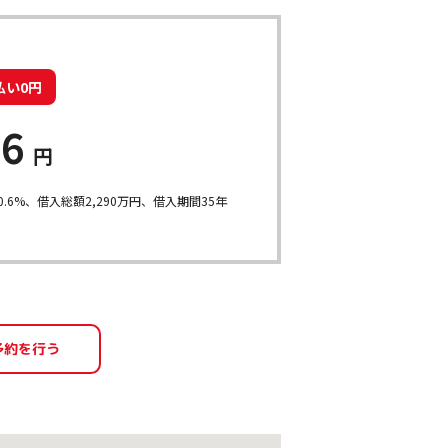
払い0円
56
円
.6%、借入総額
2,290
万円、借入期間35年