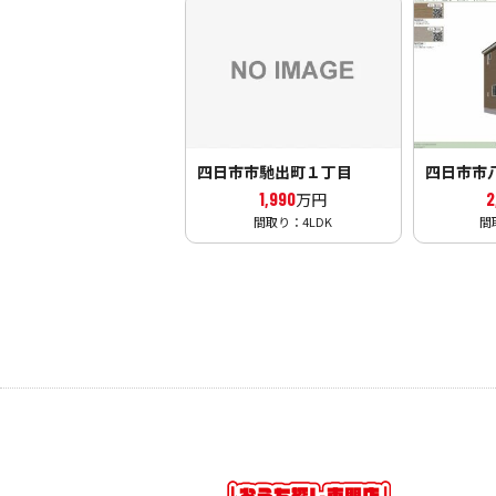
四日市市馳出町１丁目
四日市市
1,990
2
万円
間取り：4LDK
間