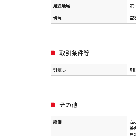
用途地域
第
現況
空
取引条件等
引渡し
期
その他
設備
温
粧
建