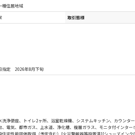
一種住居地域
家
取引態様
日指定 2026年8月下旬
水洗浄便座、トイレ2ヶ所、浴室乾燥機、システムキッチン、カウンタ
台、電気、都市ガス、上水道、浄化槽、複層ガラス、モニタ付インター
設住宅性能評価取得（予定含む）[火災警報器等設置済][シューズインク