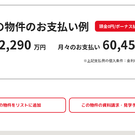
の物件のお支払い例
頭金0円/ボーナス
2,290
60,4
万円
月々のお支払い
※上記支払例の借入条件：金利0