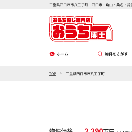
三重県四日市市八王子町｜四日市・亀山・桑名・鈴
物件をさがす
ホーム
その他（事業用）
中古マンション
新築一戸建て
中古一戸建て
土地
>
TOP
三重県四日市市八王子町
2,290
物件価格
万円