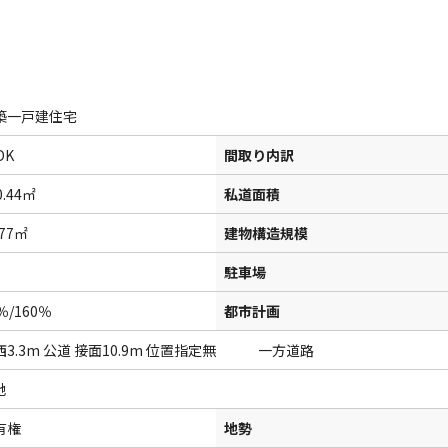
築一戸建住宅
DK
間取り内訳
0.44㎡
私道面積
.77㎡
建物構造規模
駐車場
％/160％
都市計画
西3.3m 公道 接面10.9m 位置指定無 一方道路
地
有権
地勢