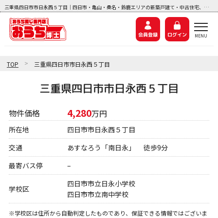
三重県四日市市日永西５丁目｜四日市・亀山・桑名・鈴鹿エリアの新築戸建て・中古住宅、中古マンション、土地探しなら『おうち博士ナビ』
会員登録
ログイン
>
TOP
三重県四日市市日永西５丁目
三重県四日市市日永西５丁目
4,280
物件価格
万円
所在地
四日市市日永西５丁目
交通
あすなろう「南日永」 徒歩9分
最寄バス停
–
四日市市立日永小学校
学校区
四日市市立南中学校
※学校区は住所から自動判定したものであり、保証できる情報ではございま