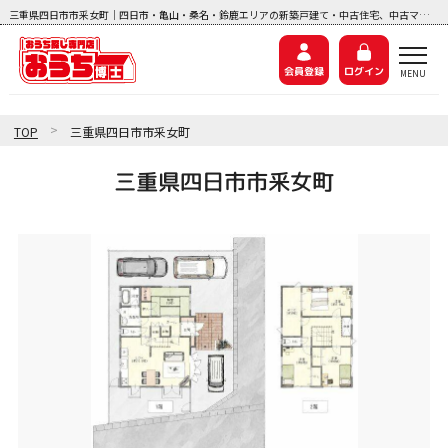
三重県四日市市釆女町｜四日市・亀山・桑名・鈴鹿エリアの新築戸建て・中古住宅、中古マンション、土地探しなら『おうち博士ナビ』
会員登録
ログイン
>
TOP
三重県四日市市釆女町
三重県四日市市釆女町