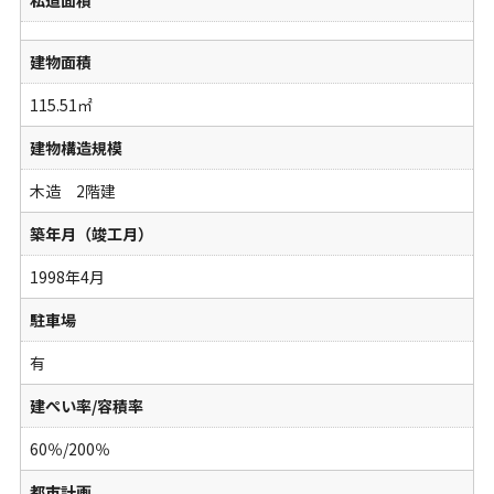
私道面積
建物面積
115.51㎡
建物構造規模
木造 2階建
築年月（竣工月）
1998年4月
駐車場
有
建ぺい率/容積率
60％/200％
都市計画