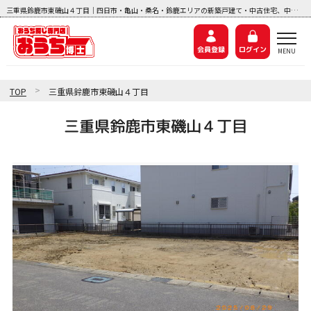
三重県鈴鹿市東磯山４丁目｜四日市・亀山・桑名・鈴鹿エリアの新築戸建て・中古住宅、中古マンション、土地探しなら『おうち博士ナビ』
会員登録
ログイン
>
TOP
三重県鈴鹿市東磯山４丁目
三重県鈴鹿市東磯山４丁目