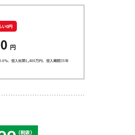
払い0円
60
円
.6%、借入総額
1,400
万円、借入期間35年