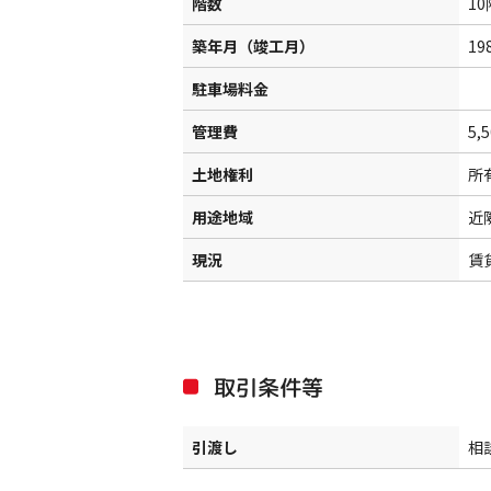
階数
1
築年月（竣工月）
19
駐車場料金
管理費
5,
土地権利
所
用途地域
近
現況
賃
取引条件等
引渡し
相