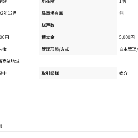
0階建
所在階
1階
82年12月
駐車場有無
無
総戸数
500円
積立金
5,000円
有権
管理形態/方式
自主管理/
隣商業地域
貸中
取引態様
媒介
談