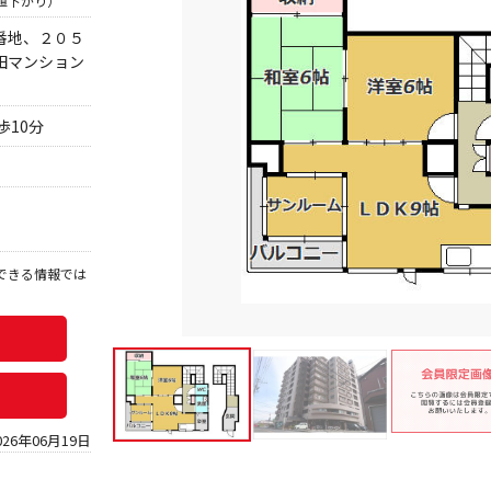
％値下がり）
番地、２０５
田マンション
10分
できる情報では
。
026年06月19日