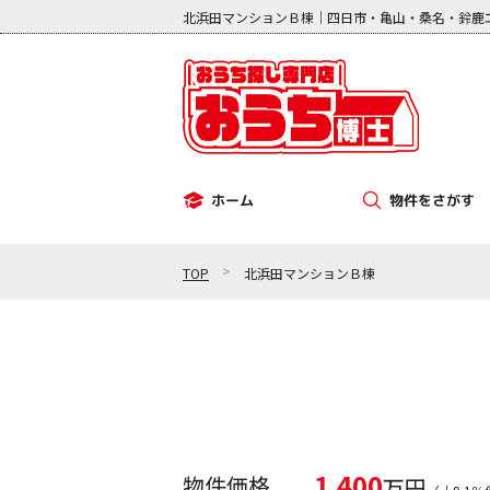
北浜田マンションＢ棟｜四日市・亀山・桑名・鈴鹿
物件をさがす
ホーム
その他（事業用）
中古マンション
新築一戸建て
中古一戸建て
土地
>
TOP
北浜田マンションＢ棟
1,400
物件価格
万円