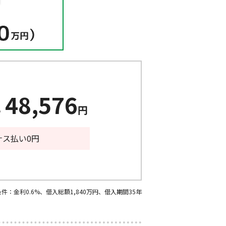
48,576
い
円
ナス払い0円
：金利0.6%、借入総額1,840万円、借入期間35年