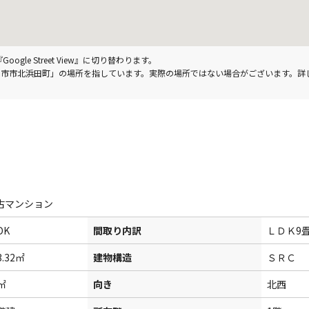
le Street View』に切り替わります。
重県四日市市北浜田町」の場所を指しています。実際の場所ではない場合がございます。
古マンション
DK
間取り内訳
ＬＤＫ9畳
3.32㎡
建物構造
ＳＲＣ
㎡
向き
北西