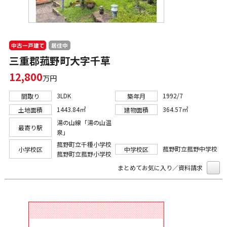
中古一戸建て
居住中
三重郡菰野町大字千草
12,800
万円
3LDK
1992/7
間取り
築年月
1443.84㎡
364.57㎡
土地面積
建物面積
湯の山線「湯の山温
最寄り駅
泉」
菰野町立千種小学校
菰野町立菰野中学校
小学校区
中学校区
菰野町立菰野小学校
まとめてお気に入り／資料請求