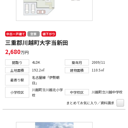
中古一戸建て
値下がり
空家
三重郡川越町大字当新田
2,680
万円
4LDK
2009/11
間取り
築年月
192.2㎡
110.5㎡
土地面積
建物面積
名古屋線「伊勢朝
最寄り駅
日」
川越町立川越北小学
川越町立川越中学校
小学校区
中学校区
校
まとめてお気に入り／資料請求