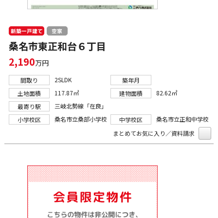
新築一戸建て
空家
桑名市東正和台６丁目
2,190
万円
2SLDK
間取り
築年月
117.87㎡
82.62㎡
土地面積
建物面積
三岐北勢線「在良」
最寄り駅
桑名市立桑部小学校
桑名市立正和中学校
小学校区
中学校区
まとめてお気に入り／資料請求