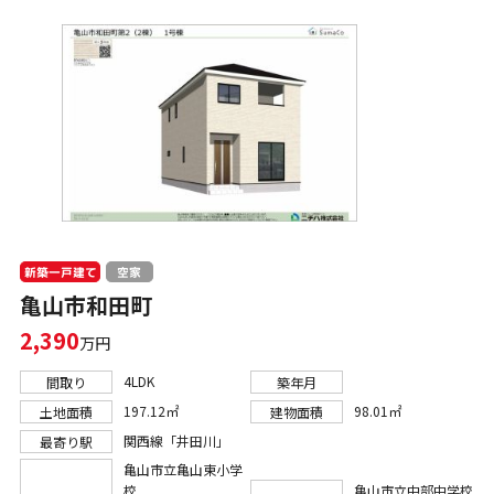
新築一戸建て
空家
亀山市和田町
2,390
万円
4LDK
間取り
築年月
197.12㎡
98.01㎡
土地面積
建物面積
関西線「井田川」
最寄り駅
亀山市立亀山東小学
校
亀山市立中部中学校