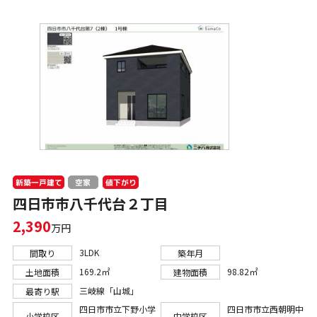
新築一戸建て
値下がり
空家
四日市市八千代台２丁目
2,390
万円
3LDK
間取り
築年月
169.2㎡
98.82㎡
土地面積
建物面積
三岐線「山城」
最寄り駅
四日市市立下野小学
四日市市立西朝明中
小学校区
中学校区