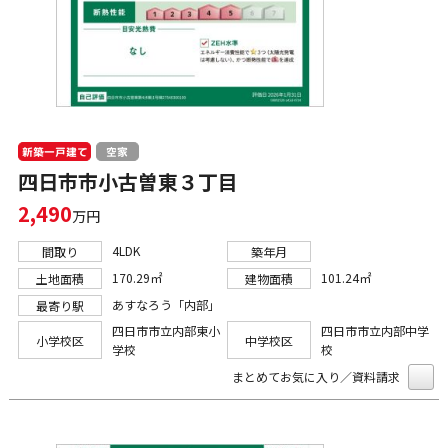
新築一戸建て
空家
四日市市小古曽東３丁目
2,490
万円
4LDK
間取り
築年月
170.29㎡
101.24㎡
土地面積
建物面積
あすなろう「内部」
最寄り駅
四日市市立内部東小
四日市市立内部中学
小学校区
中学校区
学校
校
まとめてお気に入り／資料請求