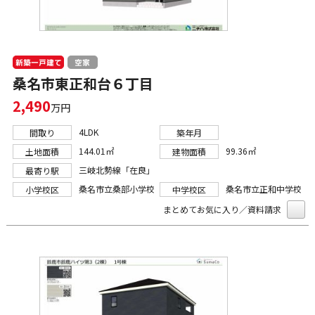
新築一戸建て
空家
桑名市東正和台６丁目
2,490
万円
4LDK
間取り
築年月
144.01㎡
99.36㎡
土地面積
建物面積
三岐北勢線「在良」
最寄り駅
桑名市立桑部小学校
桑名市立正和中学校
小学校区
中学校区
まとめてお気に入り／資料請求