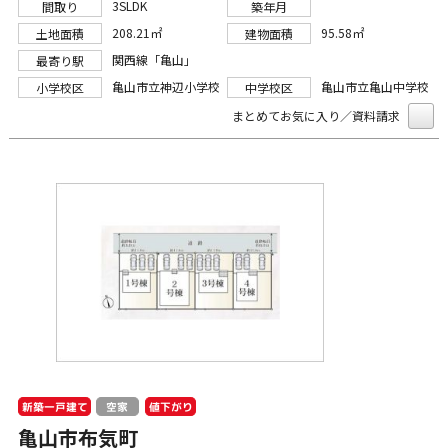
3SLDK
間取り
築年月
208.21㎡
95.58㎡
土地面積
建物面積
関西線「亀山」
最寄り駅
亀山市立神辺小学校
亀山市立亀山中学校
小学校区
中学校区
まとめてお気に入り／資料請求
新築一戸建て
値下がり
空家
亀山市布気町