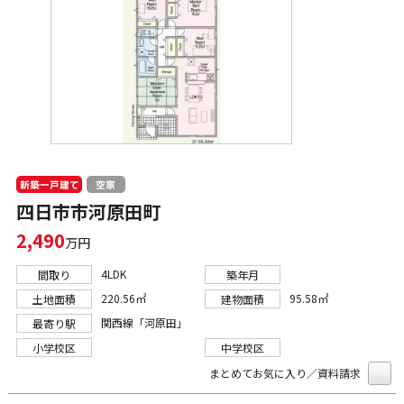
新築一戸建て
空家
四日市市河原田町
2,490
万円
4LDK
間取り
築年月
220.56㎡
95.58㎡
土地面積
建物面積
関西線「河原田」
最寄り駅
小学校区
中学校区
まとめてお気に入り／資料請求