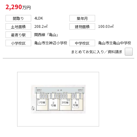
2,290
万円
4LDK
間取り
築年月
208.2㎡
100.03㎡
土地面積
建物面積
関西線「亀山」
最寄り駅
亀山市立神辺小学校
亀山市立亀山中学校
小学校区
中学校区
まとめてお気に入り／資料請求