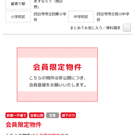
あすなろう「西日
最寄り駅
野」
四日市市立四郷小学
四日市市立笹川中学
小学校区
中学校区
校
校
まとめてお気に入り／資料請求
新築一戸建て
会員公開
値下がり
空家
会員限定物件