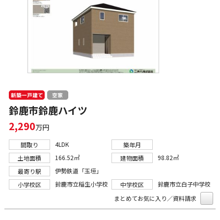
新築一戸建て
空家
鈴鹿市鈴鹿ハイツ
2,290
万円
4LDK
間取り
築年月
166.52㎡
98.82㎡
土地面積
建物面積
伊勢鉄道「玉垣」
最寄り駅
鈴鹿市立稲生小学校
鈴鹿市立白子中学校
小学校区
中学校区
まとめてお気に入り／資料請求