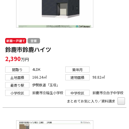
新築一戸建て
空家
鈴鹿市鈴鹿ハイツ
2,390
万円
4LDK
間取り
築年月
166.24㎡
98.82㎡
土地面積
建物面積
伊勢鉄道「玉垣」
最寄り駅
鈴鹿市立稲生小学校
鈴鹿市立白子中学校
小学校区
中学校区
まとめてお気に入り／資料請求