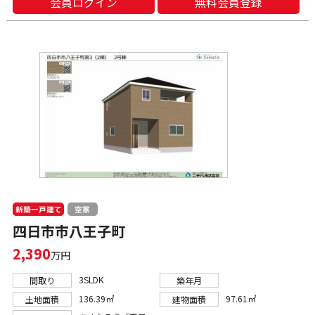
会員ログイン
無料会員登録
新築一戸建て
空家
四日市市八王子町
2,390
万円
3SLDK
間取り
築年月
136.39㎡
97.61㎡
土地面積
建物面積