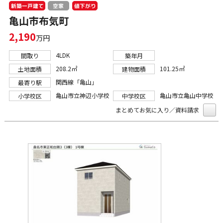
新築一戸建て
値下がり
空家
亀山市布気町
2,190
万円
4LDK
間取り
築年月
208.2㎡
101.25㎡
土地面積
建物面積
関西線「亀山」
最寄り駅
亀山市立神辺小学校
亀山市立亀山中学校
小学校区
中学校区
まとめてお気に入り／資料請求