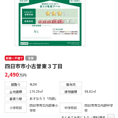
新築一戸建て
空家
四日市市小古曽東３丁目
2,490
万円
4LDK
間取り
築年月
170.29㎡
98.82㎡
土地面積
建物面積
あすなろう「内部」
最寄り駅
四日市市立内部東小
四日市市立内部中学
小学校区
中学校区
学校
校
まとめてお気に入り／資料請求