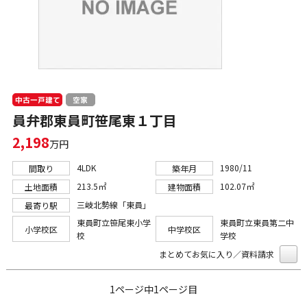
中古一戸建て
空家
員弁郡東員町笹尾東１丁目
2,198
万円
4LDK
1980/11
間取り
築年月
213.5㎡
102.07㎡
土地面積
建物面積
三岐北勢線「東員」
最寄り駅
東員町立笹尾東小学
東員町立東員第二中
小学校区
中学校区
校
学校
まとめてお気に入り／資料請求
1ページ中1ページ目