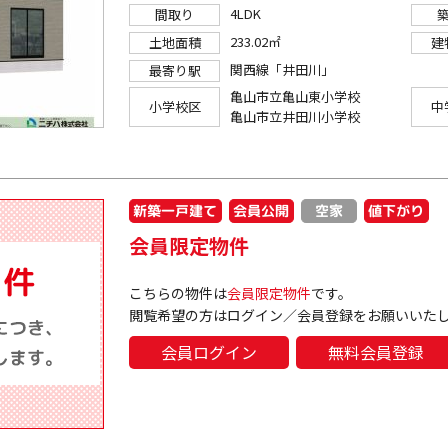
4LDK
間取り
233.02㎡
土地面積
建
関西線「井田川」
最寄り駅
亀山市立亀山東小学校
小学校区
中
亀山市立井田川小学校
新築一戸建て
会員公開
値下がり
空家
会員限定物件
こちらの物件は
会員限定物件
です。
閲覧希望の方はログイン／会員登録をお願いいた
会員ログイン
無料会員登録