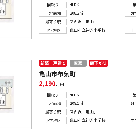
4LDK
間取り
208.2㎡
土地面積
建
関西線「亀山」
最寄り駅
亀山市立神辺小学校
小学校区
中
新築一戸建て
値下がり
空家
亀山市布気町
2,190
万円
4LDK
間取り
208.2㎡
土地面積
建
関西線「亀山」
最寄り駅
亀山市立神辺小学校
小学校区
中