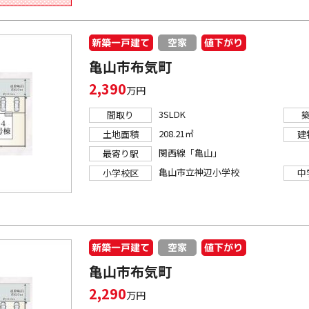
新築一戸建て
値下がり
空家
亀山市布気町
2,390
万円
3SLDK
間取り
208.21㎡
土地面積
建
関西線「亀山」
最寄り駅
亀山市立神辺小学校
小学校区
中
新築一戸建て
値下がり
空家
亀山市布気町
2,290
万円