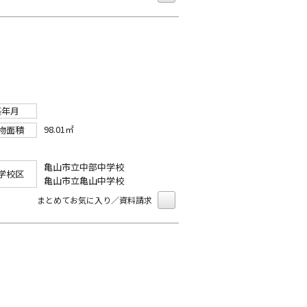
築年月
98.01㎡
物面積
亀山市立中部中学校
学校区
亀山市立亀山中学校
まとめてお気に入り／資料請求