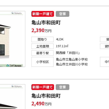
新築一戸建て
空家
亀山市和田町
2,390
万円
4LDK
間取り
197.12㎡
土地面積
建
関西線「井田川」
最寄り駅
亀山市立亀山東小学校
小学校区
中
亀山市立井田川小学校
新築一戸建て
空家
亀山市和田町
2,490
万円