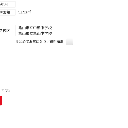
築年月
91.93㎡
物面積
亀山市立中部中学校
学校区
亀山市立亀山中学校
まとめてお気に入り／資料請求
します。