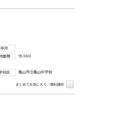
築年月
95.58㎡
物面積
亀山市立亀山中学校
学校区
まとめてお気に入り／資料請求