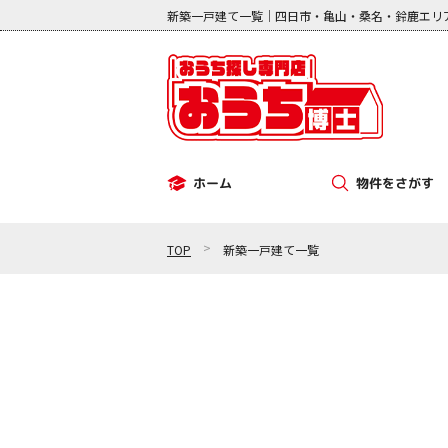
新築一戸建て一覧｜四日市・亀山・桑名・鈴鹿エリ
物件をさがす
ホーム
その他（事業用）
中古マンション
新築一戸建て
中古一戸建て
土地
>
TOP
新築一戸建て一覧