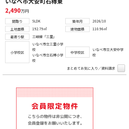
いなべ市大安町石榑東
2,490
万円
5LDK
2026/10
間取り
築年月
192.79㎡
110.96㎡
土地面積
建物面積
三岐線「三里」
最寄り駅
いなべ市立三里小学
校
いなべ市立大安中学
小学校区
中学校区
いなべ市立石榑小学
校
校
まとめてお気に入り／資料請求