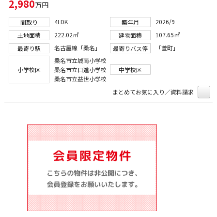
2,980
万円
4LDK
2026/9
間取り
築年月
222.02㎡
107.65㎡
土地面積
建物面積
名古屋線「桑名」
「萱町」
最寄り駅
最寄りバス停
桑名市立城南小学校
小学校区
桑名市立日進小学校
中学校区
桑名市立益世小学校
まとめてお気に入り／資料請求