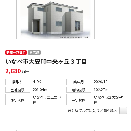
新築一戸建て
未完成
いなべ市大安町中央ヶ丘３丁目
2,880
万円
4LDK
2026/10
間取り
築年月
201.04㎡
102.27㎡
土地面積
建物面積
いなべ市立三里小学
いなべ市立大安中学
小学校区
中学校区
校
校
まとめてお気に入り／資料請求