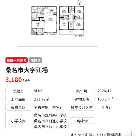
新築一戸建て
未完成
桑名市大字江場
3,180
万円
5LDK
2026/12
間取り
築年月
231.72㎡
105.17㎡
土地面積
建物面積
名古屋線「桑名」
「萱町」
最寄り駅
最寄りバス停
桑名市立城南小学校
小学校区
桑名市立日進小学校
中学校区
桑名市立益世小学校
まとめてお気に入り／資料請求