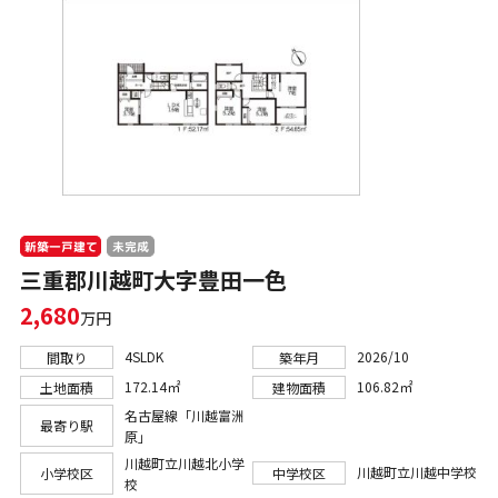
新築一戸建て
未完成
三重郡川越町大字豊田一色
2,680
万円
4SLDK
2026/10
間取り
築年月
172.14㎡
106.82㎡
土地面積
建物面積
名古屋線「川越富洲
最寄り駅
原」
川越町立川越北小学
川越町立川越中学校
小学校区
中学校区
校