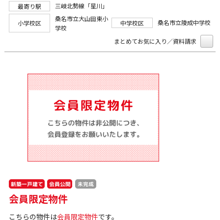
三岐北勢線「星川」
最寄り駅
桑名市立大山田東小
桑名市立陵成中学校
小学校区
中学校区
学校
まとめてお気に入り／資料請求
新築一戸建て
会員公開
未完成
会員限定物件
こちらの物件は
会員限定物件
です。