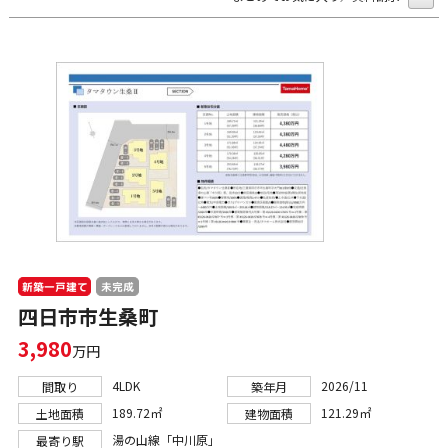
新築一戸建て
未完成
四日市市生桑町
3,980
万円
4LDK
2026/11
間取り
築年月
189.72㎡
121.29㎡
土地面積
建物面積
湯の山線「中川原」
最寄り駅