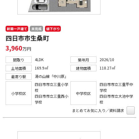
新築一戸建て
値下がり
未完成
四日市市生桑町
3,960
万円
4LDK
2026/10
間取り
築年月
169.9㎡
118.27㎡
土地面積
建物面積
湯の山線「中川原」
最寄り駅
四日市市立三重小学
四日市市立三重平中
校
学校
小学校区
中学校区
四日市市立三重西小
四日市市立大池中学
学校
校
まとめてお気に入り／資料請求