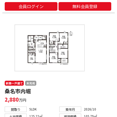
会員ログイン
無料会員登録
新築一戸建て
未完成
桑名市内堀
2,880
万円
5LDK
2026/10
間取り
築年月
125.22㎡
105.79㎡
土地面積
建物面積