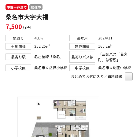
中古一戸建て
居住中
桑名市大字大福
7,500
万円
4LDK
2024/11
間取り
築年月
252.25㎡
160.2㎡
土地面積
建物面積
「三交バス「若宮
名古屋線「桑名」
最寄り駅
最寄りバス停
町」停留所」
桑名市立益世小学校
桑名市立明正中学校
小学校区
中学校区
まとめてお気に入り／資料請求