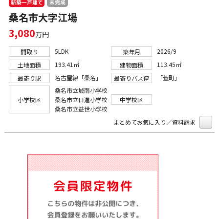
新築一戸建て
未完成
桑名市大字江場
3,080
万円
5LDK
2026/9
間取り
築年月
193.41㎡
113.45㎡
土地面積
建物面積
名古屋線「桑名」
「萱町」
最寄り駅
最寄りバス停
桑名市立城南小学校
小学校区
桑名市立日進小学校
中学校区
桑名市立益世小学校
まとめてお気に入り／資料請求