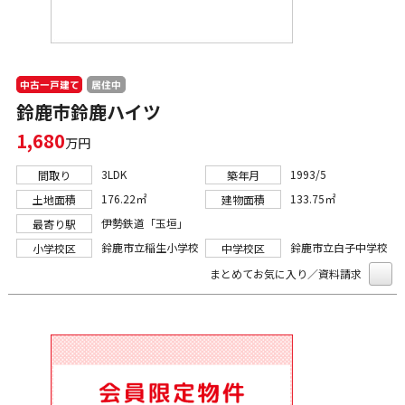
中古一戸建て
居住中
鈴鹿市鈴鹿ハイツ
1,680
万円
3LDK
1993/5
間取り
築年月
176.22㎡
133.75㎡
土地面積
建物面積
伊勢鉄道「玉垣」
最寄り駅
鈴鹿市立稲生小学校
鈴鹿市立白子中学校
小学校区
中学校区
まとめてお気に入り／資料請求