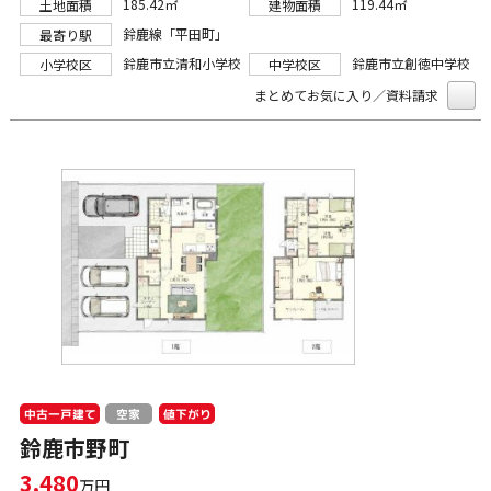
185.42㎡
119.44㎡
土地面積
建物面積
鈴鹿線「平田町」
最寄り駅
鈴鹿市立清和小学校
鈴鹿市立創徳中学校
小学校区
中学校区
まとめてお気に入り／資料請求
中古一戸建て
値下がり
空家
鈴鹿市野町
3,480
万円