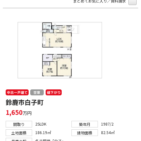
まとめてお気に入り／資料請求
中古一戸建て
値下がり
空家
鈴鹿市白子町
1,650
万円
2SLDK
1987/2
間取り
築年月
186.19㎡
82.54㎡
土地面積
建物面積
名古屋線「白子」