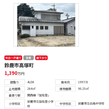
中古一戸建て
値下がり
空家
鈴鹿市高塚町
1,390
万円
4LDK
1997/8
間取り
築年月
264㎡
90.25㎡
土地面積
建物面積
関西線「加佐登」
最寄り駅
鈴鹿市立加佐登小学
鈴鹿市立白鳥中学校
小学校区
中学校区
校