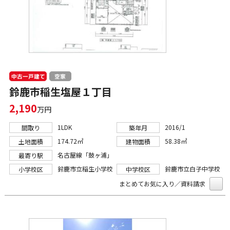
中古一戸建て
空家
鈴鹿市稲生塩屋１丁目
2,190
万円
1LDK
2016/1
間取り
築年月
174.72㎡
58.38㎡
土地面積
建物面積
名古屋線「鼓ヶ浦」
最寄り駅
鈴鹿市立稲生小学校
鈴鹿市立白子中学校
小学校区
中学校区
まとめてお気に入り／資料請求