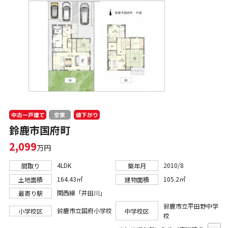
中古一戸建て
値下がり
空家
鈴鹿市国府町
2,099
万円
4LDK
2010/8
間取り
築年月
164.43㎡
105.2㎡
土地面積
建物面積
関西線「井田川」
最寄り駅
鈴鹿市立平田野中学
鈴鹿市立国府小学校
小学校区
中学校区
校