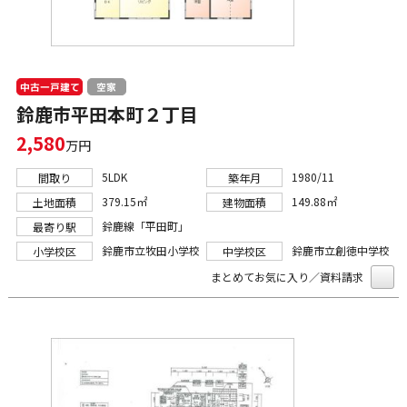
中古一戸建て
空家
鈴鹿市平田本町２丁目
2,580
万円
5LDK
1980/11
間取り
築年月
379.15㎡
149.88㎡
土地面積
建物面積
鈴鹿線「平田町」
最寄り駅
鈴鹿市立牧田小学校
鈴鹿市立創徳中学校
小学校区
中学校区
まとめてお気に入り／資料請求