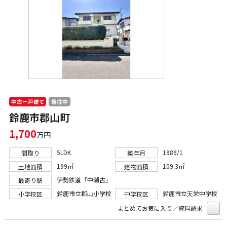
中古一戸建て
居住中
鈴鹿市郡山町
1,700
万円
5LDK
1989/1
間取り
築年月
199㎡
109.3㎡
土地面積
建物面積
伊勢鉄道「中瀬古」
最寄り駅
鈴鹿市立郡山小学校
鈴鹿市立天栄中学校
小学校区
中学校区
まとめてお気に入り／資料請求