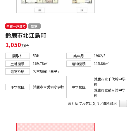
中古一戸建て
空家
鈴鹿市北江島町
1,050
万円
5DK
1982/3
間取り
築年月
169.78㎡
115.86㎡
土地面積
建物面積
名古屋線「白子」
最寄り駅
鈴鹿市立千代崎中学
校
鈴鹿市立愛宕小学校
小学校区
中学校区
鈴鹿市立鼓ヶ浦中学
校
まとめてお気に入り／資料請求