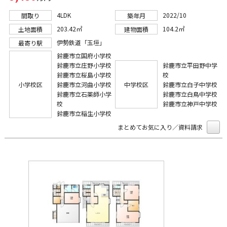
4LDK
2022/10
間取り
築年月
203.42㎡
104.2㎡
土地面積
建物面積
伊勢鉄道「玉垣」
最寄り駅
鈴鹿市立国府小学校
鈴鹿市立庄野小学校
鈴鹿市立平田野中学
鈴鹿市立桜島小学校
校
小学校区
鈴鹿市立河曲小学校
中学校区
鈴鹿市立白子中学校
鈴鹿市立石薬師小学
鈴鹿市立白鳥中学校
校
鈴鹿市立神戸中学校
鈴鹿市立稲生小学校
まとめてお気に入り／資料請求