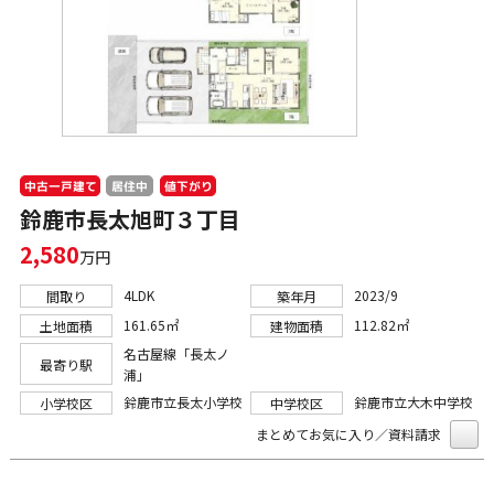
中古一戸建て
値下がり
居住中
鈴鹿市長太旭町３丁目
2,580
万円
4LDK
2023/9
間取り
築年月
161.65㎡
112.82㎡
土地面積
建物面積
名古屋線「長太ノ
最寄り駅
浦」
鈴鹿市立長太小学校
鈴鹿市立大木中学校
小学校区
中学校区
まとめてお気に入り／資料請求