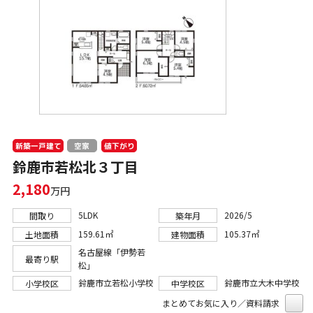
新築一戸建て
値下がり
空家
鈴鹿市若松北３丁目
2,180
万円
5LDK
2026/5
間取り
築年月
159.61㎡
105.37㎡
土地面積
建物面積
名古屋線「伊勢若
最寄り駅
松」
鈴鹿市立若松小学校
鈴鹿市立大木中学校
小学校区
中学校区
まとめてお気に入り／資料請求