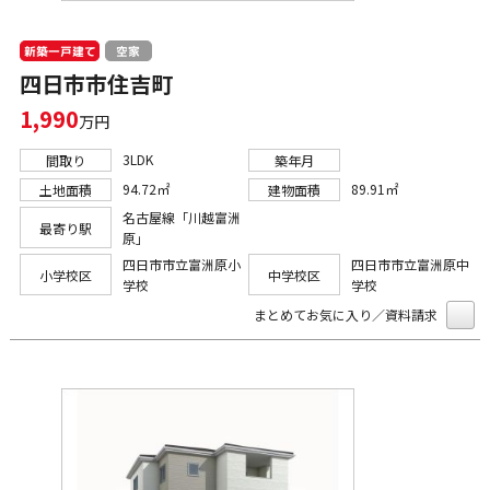
新築一戸建て
空家
四日市市住吉町
1,990
万円
3LDK
間取り
築年月
94.72㎡
89.91㎡
土地面積
建物面積
名古屋線「川越富洲
最寄り駅
原」
四日市市立富洲原小
四日市市立富洲原中
小学校区
中学校区
学校
学校
まとめてお気に入り／資料請求