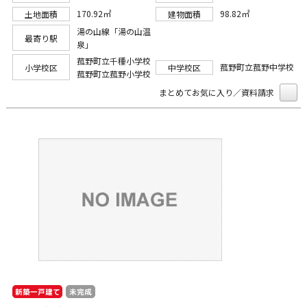
170.92㎡
98.82㎡
土地面積
建物面積
湯の山線「湯の山温
最寄り駅
泉」
菰野町立千種小学校
菰野町立菰野中学校
小学校区
中学校区
菰野町立菰野小学校
まとめてお気に入り／資料請求
新築一戸建て
未完成