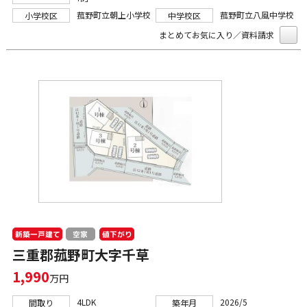
菰野町立朝上小学校
菰野町立八風中学校
小学校区
中学校区
まとめてお気に入り／資料請求
新築一戸建て
値下がり
空家
三重郡菰野町大字千草
1,990
万円
4LDK
2026/5
間取り
築年月