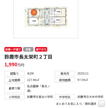
新築一戸建て
値下がり
空家
鈴鹿市長太栄町２丁目
1,990
万円
4LDK
2025/11
間取り
築年月
227.98㎡
97.59㎡
土地面積
建物面積
名古屋線「長太ノ
最寄り駅
浦」
鈴鹿市立長太小学校
鈴鹿市立大木中学校
小学校区
中学校区
まとめてお気に入り／資料請求