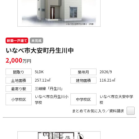
新築一戸建て
未完成
いなべ市大安町丹生川中
2,000
万円
5LDK
2026/9
間取り
築年月
257.12㎡
116.21㎡
土地面積
建物面積
三岐線「丹生川」
最寄り駅
いなべ市立丹生川小
いなべ市立大安中学
小学校区
中学校区
学校
校
まとめてお気に入り／資料請求