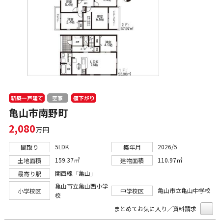
新築一戸建て
値下がり
空家
亀山市南野町
2,080
万円
5LDK
2026/5
間取り
築年月
159.37㎡
110.97㎡
土地面積
建物面積
関西線「亀山」
最寄り駅
亀山市立亀山西小学
亀山市立亀山中学校
小学校区
中学校区
校
まとめてお気に入り／資料請求