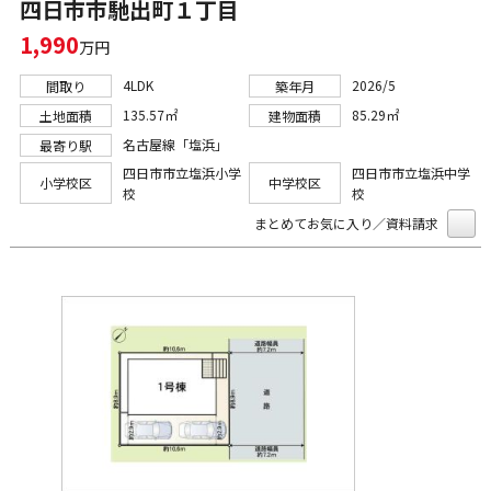
四日市市馳出町１丁目
1,990
万円
4LDK
2026/5
間取り
築年月
135.57㎡
85.29㎡
土地面積
建物面積
名古屋線「塩浜」
最寄り駅
四日市市立塩浜小学
四日市市立塩浜中学
小学校区
中学校区
校
校
まとめてお気に入り／資料請求