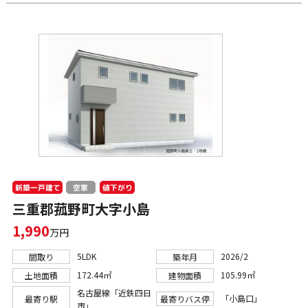
新築一戸建て
値下がり
空家
三重郡菰野町大字小島
1,990
万円
5LDK
2026/2
間取り
築年月
172.44㎡
105.99㎡
土地面積
建物面積
名古屋線「近鉄四日
「小島口」
最寄り駅
最寄りバス停
市」