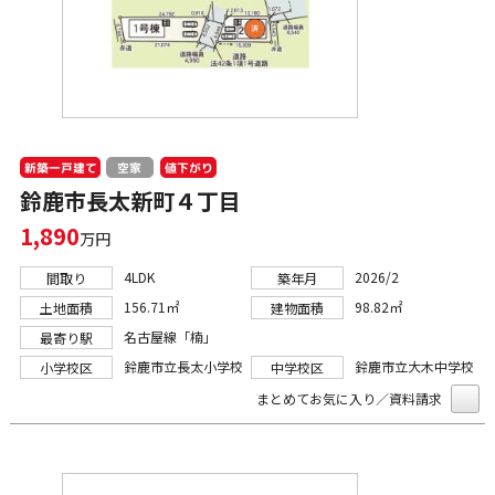
新築一戸建て
値下がり
空家
鈴鹿市長太新町４丁目
1,890
万円
4LDK
2026/2
間取り
築年月
156.71㎡
98.82㎡
土地面積
建物面積
名古屋線「楠」
最寄り駅
鈴鹿市立長太小学校
鈴鹿市立大木中学校
小学校区
中学校区
まとめてお気に入り／資料請求