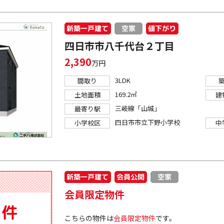
新築一戸建て
値下がり
空家
四日市市八千代台２丁目
2,390
万円
3LDK
間取り
169.2㎡
土地面積
建
三岐線「山城」
最寄り駅
四日市市立下野小学校
小学校区
中
新築一戸建て
会員公開
空家
会員限定物件
こちらの物件は
会員限定物件
です。