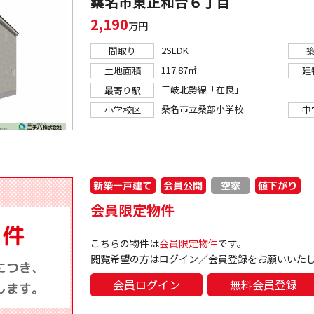
桑名市東正和台６丁目
2,190
万円
2SLDK
間取り
117.87㎡
土地面積
建
三岐北勢線「在良」
最寄り駅
桑名市立桑部小学校
小学校区
中
新築一戸建て
会員公開
値下がり
空家
会員限定物件
こちらの物件は
会員限定物件
です。
閲覧希望の方はログイン／会員登録をお願いいた
会員ログイン
無料会員登録