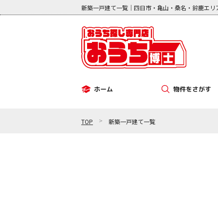
新築一戸建て一覧｜四日市・亀山・桑名・鈴鹿エリ
物件をさがす
ホーム
その他（事業用）
中古マンション
新築一戸建て
中古一戸建て
土地
>
TOP
新築一戸建て一覧