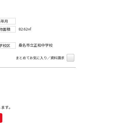
築年月
82.62㎡
物面積
桑名市立正和中学校
学校区
まとめてお気に入り／資料請求
します。