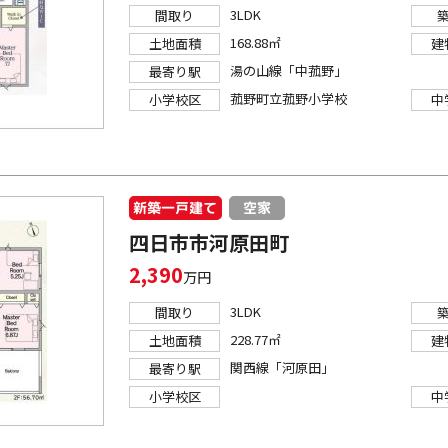
3LDK
間取り
168.88㎡
土地面積
建
湯の山線「中菰野」
最寄り駅
菰野町立菰野小学校
小学校区
中
新築一戸建て
空家
四日市市河原田町
2,390
万円
3LDK
間取り
228.77㎡
土地面積
建
関西線「河原田」
最寄り駅
小学校区
中