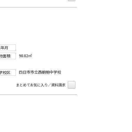
築年月
98.82㎡
物面積
四日市市立西朝明中学校
学校区
まとめてお気に入り／資料請求