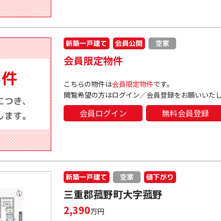
新築一戸建て
会員公開
空家
会員限定物件
こちらの物件は
会員限定物件
です。
閲覧希望の方はログイン／会員登録をお願いいた
会員ログイン
無料会員登録
新築一戸建て
値下がり
空家
三重郡菰野町大字菰野
2,390
万円