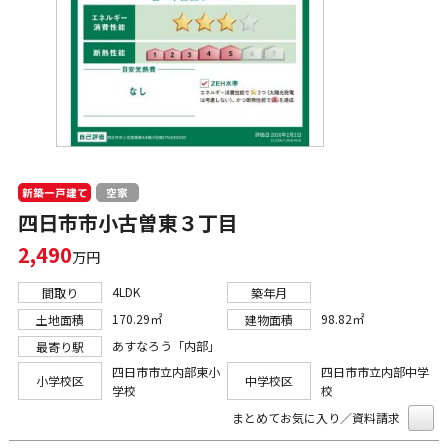
新築一戸建て
空家
四日市市小古曽東３丁目
2,490
万円
4LDK
間取り
築年月
170.29㎡
98.82㎡
土地面積
建物面積
あすなろう「内部」
最寄り駅
四日市市立内部東小
四日市市立内部中学
小学校区
中学校区
学校
校
まとめてお気に入り／資料請求