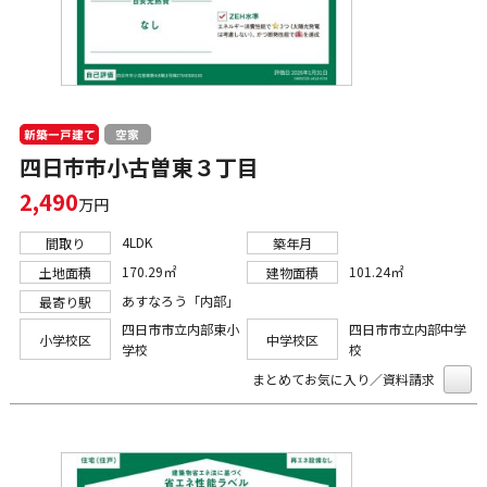
新築一戸建て
空家
四日市市小古曽東３丁目
2,490
万円
4LDK
間取り
築年月
170.29㎡
101.24㎡
土地面積
建物面積
あすなろう「内部」
最寄り駅
四日市市立内部東小
四日市市立内部中学
小学校区
中学校区
学校
校
まとめてお気に入り／資料請求