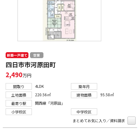
新築一戸建て
空家
四日市市河原田町
2,490
万円
4LDK
間取り
築年月
220.56㎡
95.58㎡
土地面積
建物面積
関西線「河原田」
最寄り駅
小学校区
中学校区
まとめてお気に入り／資料請求