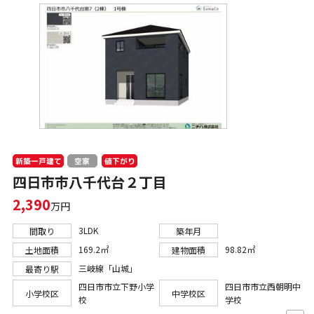
新築一戸建て
値下がり
空家
四日市市八千代台２丁目
2,390
万円
3LDK
間取り
築年月
169.2㎡
98.82㎡
土地面積
建物面積
三岐線「山城」
最寄り駅
四日市市立下野小学
四日市市立西朝明中
小学校区
中学校区
校
学校