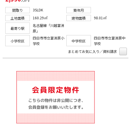
3SLDK
間取り
築年月
160.29㎡
98.01㎡
土地面積
建物面積
名古屋線「川越富洲
最寄り駅
原」
四日市市立富洲原小
四日市市立富洲原中
小学校区
中学校区
学校
学校
まとめてお気に入り／資料請求