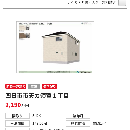
まとめてお気に入り／資料請求
新築一戸建て
値下がり
空家
四日市市天カ須賀１丁目
2,190
万円
3LDK
間取り
築年月
149.26㎡
98.81㎡
土地面積
建物面積