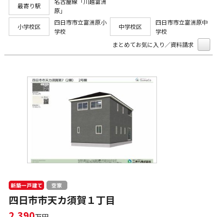
名古屋線「川越富洲
最寄り駅
原」
四日市市立富洲原小
四日市市立富洲原中
小学校区
中学校区
学校
学校
まとめてお気に入り／資料請求
新築一戸建て
空家
四日市市天カ須賀１丁目
2,390
万円