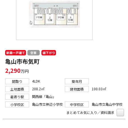
新築一戸建て
値下がり
空家
亀山市布気町
2,290
万円
4LDK
間取り
築年月
208.2㎡
100.03㎡
土地面積
建物面積
関西線「亀山」
最寄り駅
亀山市立神辺小学校
亀山市立亀山中学校
小学校区
中学校区
まとめてお気に入り／資料請求