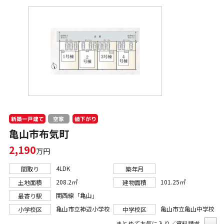
新築一戸建て
値下がり
空家
亀山市布気町
2,190
万円
4LDK
間取り
築年月
208.2㎡
101.25㎡
土地面積
建物面積
関西線「亀山」
最寄り駅
亀山市立神辺小学校
亀山市立亀山中学校
小学校区
中学校区
まとめてお気に入り／資料請求