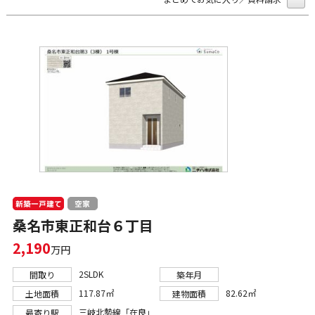
新築一戸建て
空家
桑名市東正和台６丁目
2,190
万円
2SLDK
間取り
築年月
117.87㎡
82.62㎡
土地面積
建物面積
三岐北勢線「在良」
最寄り駅