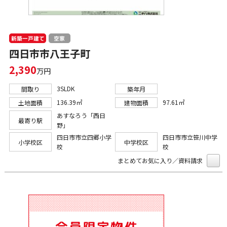
新築一戸建て
空家
四日市市八王子町
2,390
万円
3SLDK
間取り
築年月
136.39㎡
97.61㎡
土地面積
建物面積
あすなろう「西日
最寄り駅
野」
四日市市立四郷小学
四日市市立笹川中学
小学校区
中学校区
校
校
まとめてお気に入り／資料請求