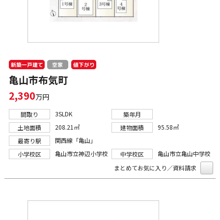
新築一戸建て
値下がり
空家
亀山市布気町
2,390
万円
3SLDK
間取り
築年月
208.21㎡
95.58㎡
土地面積
建物面積
関西線「亀山」
最寄り駅
亀山市立神辺小学校
亀山市立亀山中学校
小学校区
中学校区
まとめてお気に入り／資料請求