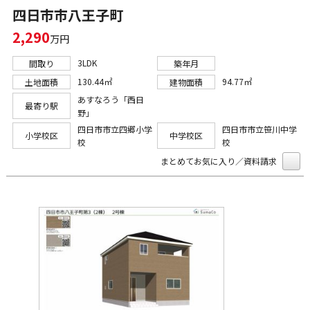
四日市市八王子町
2,290
万円
3LDK
間取り
築年月
130.44㎡
94.77㎡
土地面積
建物面積
あすなろう「西日
最寄り駅
野」
四日市市立四郷小学
四日市市立笹川中学
小学校区
中学校区
校
校
まとめてお気に入り／資料請求