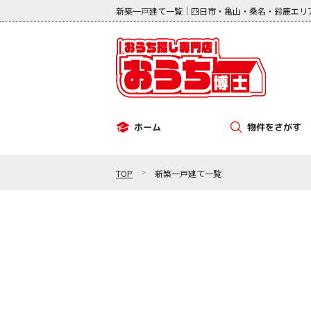
新築一戸建て一覧｜四日市・亀山・桑名・鈴鹿エリ
物件をさがす
ホーム
その他（事業用）
中古マンション
新築一戸建て
中古一戸建て
土地
>
TOP
新築一戸建て一覧