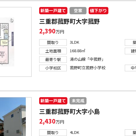
新築一戸建て
値下がり
空家
三重郡菰野町大字菰野
2,390
万円
3LDK
間取り
168.88㎡
土地面積
建
湯の山線「中菰野」
最寄り駅
菰野町立菰野小学校
小学校区
中
新築一戸建て
未完成
三重郡菰野町大字小島
2,430
万円
4LDK
間取り