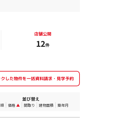
店舗公開
12
件
並び替え
着順
価格
▲
間取り
建物面積
築年月