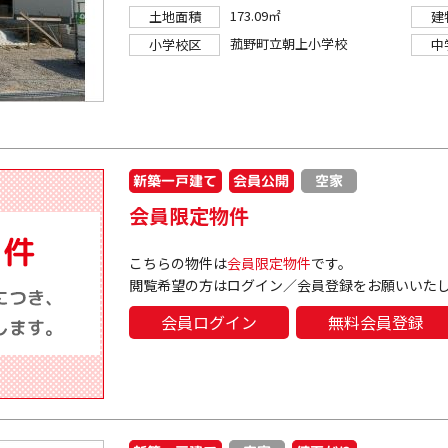
173.09㎡
土地面積
建
菰野町立朝上小学校
小学校区
中
新築一戸建て
会員公開
空家
会員限定物件
こちらの物件は
会員限定物件
です。
閲覧希望の方はログイン／会員登録をお願いいた
会員ログイン
無料会員登録