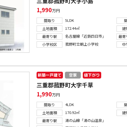
三重郡菰野町大字小島
1,990
万円
5LDK
間取り
172.44㎡
土地面積
建
名古屋線「近鉄四日市」
最寄り駅
最寄
菰野町立朝上小学校
小学校区
中
新築一戸建て
値下がり
空家
三重郡菰野町大字千草
1,990
万円
4LDK
間取り
170.92㎡
土地面積
建
湯の山線「湯の山温泉」
最寄り駅