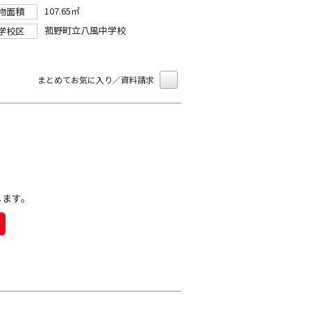
107.65㎡
物面積
菰野町立八風中学校
学校区
まとめてお気に入り／資料請求
します。