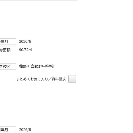
2026/6
築年月
90.72㎡
物面積
菰野町立菰野中学校
学校区
まとめてお気に入り／資料請求
2026/8
築年月