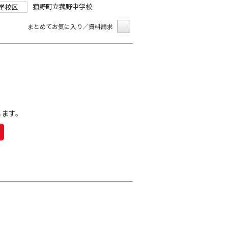
菰野町立菰野中学校
学校区
まとめてお気に入り／資料請求
します。