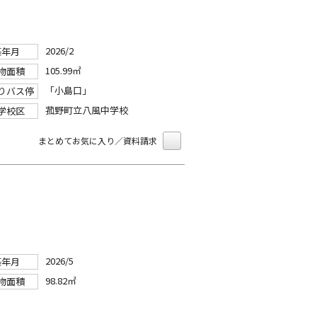
2026/2
築年月
105.99㎡
物面積
「小島口」
りバス停
菰野町立八風中学校
学校区
まとめてお気に入り／資料請求
2026/5
築年月
98.82㎡
物面積