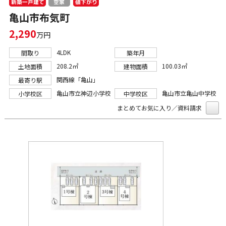
新築一戸建て
値下がり
空家
亀山市布気町
2,290
万円
4LDK
間取り
築年月
208.2㎡
100.03㎡
土地面積
建物面積
関西線「亀山」
最寄り駅
亀山市立神辺小学校
亀山市立亀山中学校
小学校区
中学校区
まとめてお気に入り／資料請求