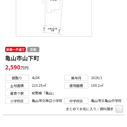
新築一戸建て
空家
亀山市山下町
2,590
万円
4LDK
2026/1
間取り
築年月
223.29㎡
100.2㎡
土地面積
建物面積
紀勢線「亀山」
最寄り駅
亀山市立神辺小学校
亀山市立亀山中学校
小学校区
中学校区
まとめてお気に入り／資料請求