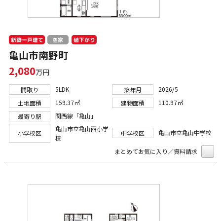
新築一戸建て
値下がり
空家
亀山市南野町
2,080
万円
5LDK
2026/5
間取り
築年月
159.37㎡
110.97㎡
土地面積
建物面積
関西線「亀山」
最寄り駅
亀山市立亀山西小学
亀山市立亀山中学校
小学校区
中学校区
校
まとめてお気に入り／資料請求