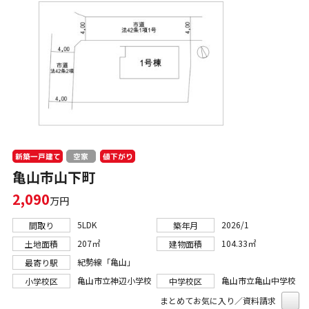
新築一戸建て
値下がり
空家
亀山市山下町
2,090
万円
5LDK
2026/1
間取り
築年月
207㎡
104.33㎡
土地面積
建物面積
紀勢線「亀山」
最寄り駅
亀山市立神辺小学校
亀山市立亀山中学校
小学校区
中学校区
まとめてお気に入り／資料請求