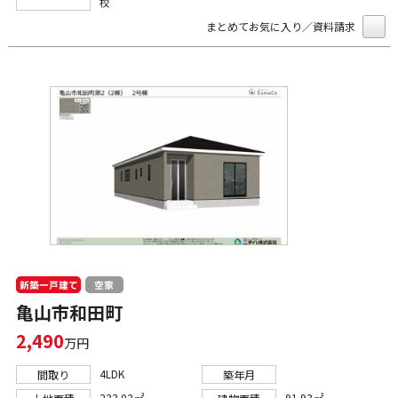
校
まとめてお気に入り／資料請求
新築一戸建て
空家
亀山市和田町
2,490
万円
4LDK
間取り
築年月
233.02㎡
91.93㎡