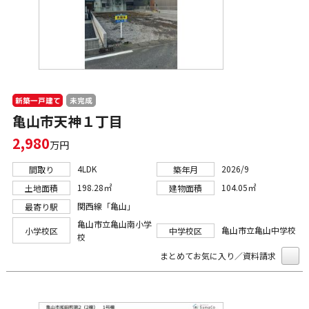
新築一戸建て
未完成
亀山市天神１丁目
2,980
万円
4LDK
2026/9
間取り
築年月
198.28㎡
104.05㎡
土地面積
建物面積
関西線「亀山」
最寄り駅
亀山市立亀山南小学
亀山市立亀山中学校
小学校区
中学校区
校
まとめてお気に入り／資料請求