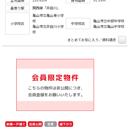
土地面積
建物面積
関西線「井田川」
最寄り駅
亀山市立亀山東小学
校
亀山市立中部中学校
小学校区
中学校区
亀山市立井田川小学
亀山市立亀山中学校
校
まとめてお気に入り／資料請求
新築一戸建て
会員公開
値下がり
空家