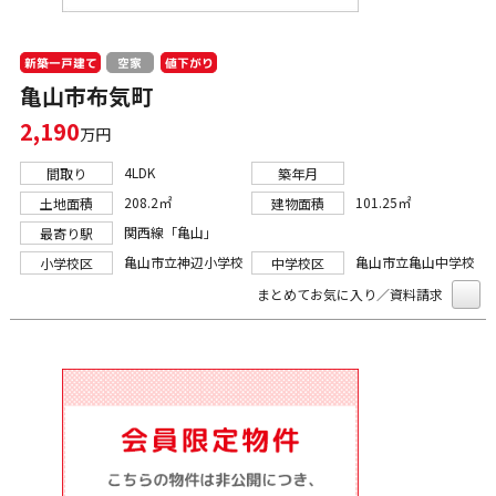
新築一戸建て
値下がり
空家
亀山市布気町
2,190
万円
4LDK
間取り
築年月
208.2㎡
101.25㎡
土地面積
建物面積
関西線「亀山」
最寄り駅
亀山市立神辺小学校
亀山市立亀山中学校
小学校区
中学校区
まとめてお気に入り／資料請求