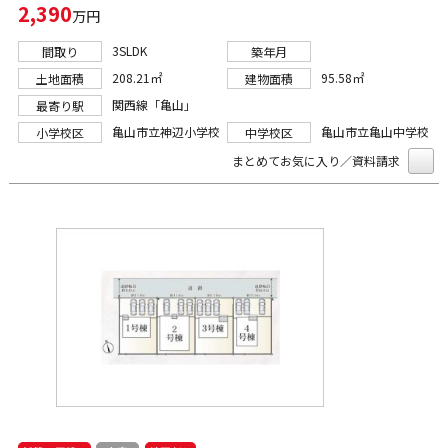
2,390
万円
3SLDK
間取り
築年月
208.21㎡
95.58㎡
土地面積
建物面積
関西線「亀山」
最寄り駅
亀山市立神辺小学校
亀山市立亀山中学校
小学校区
中学校区
まとめてお気に入り／資料請求