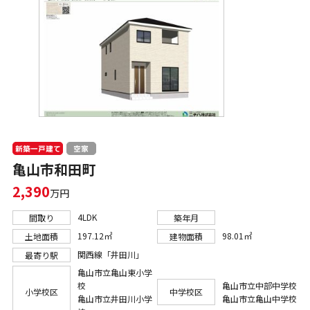
新築一戸建て
空家
亀山市和田町
2,390
万円
4LDK
間取り
築年月
197.12㎡
98.01㎡
土地面積
建物面積
関西線「井田川」
最寄り駅
亀山市立亀山東小学
校
亀山市立中部中学校
小学校区
中学校区
亀山市立井田川小学
亀山市立亀山中学校