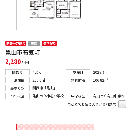
新築一戸建て
値下がり
空家
亀山市布気町
2,280
万円
4LDK
2026/6
間取り
築年月
209.6㎡
106.82㎡
土地面積
建物面積
関西線「亀山」
最寄り駅
亀山市立神辺小学校
亀山市立亀山中学校
小学校区
中学校区
まとめてお気に入り／資料請求