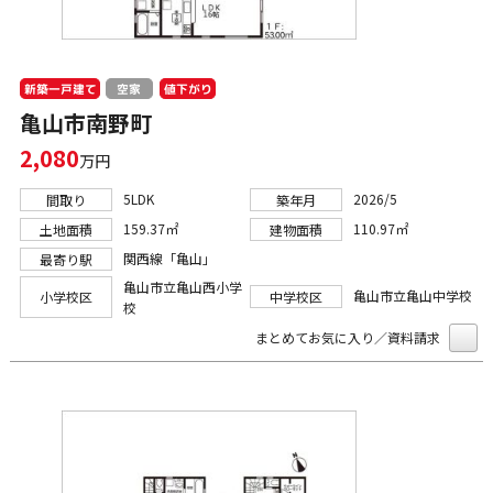
新築一戸建て
値下がり
空家
亀山市南野町
2,080
万円
5LDK
2026/5
間取り
築年月
159.37㎡
110.97㎡
土地面積
建物面積
関西線「亀山」
最寄り駅
亀山市立亀山西小学
亀山市立亀山中学校
小学校区
中学校区
校
まとめてお気に入り／資料請求