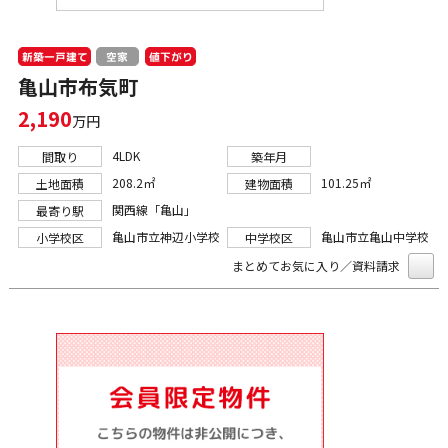
新築一戸建て
値下がり
空家
亀山市布気町
2,190
万円
4LDK
間取り
築年月
208.2㎡
101.25㎡
土地面積
建物面積
関西線「亀山」
最寄り駅
亀山市立神辺小学校
亀山市立亀山中学校
小学校区
中学校区
まとめてお気に入り／資料請求