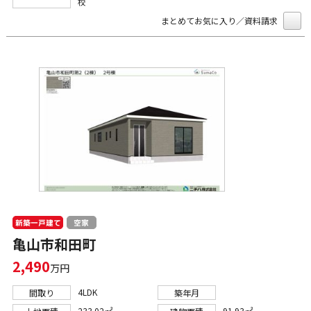
校
まとめてお気に入り／資料請求
新築一戸建て
空家
亀山市和田町
2,490
万円
4LDK
間取り
築年月
233.02㎡
91.93㎡