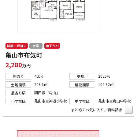
新築一戸建て
値下がり
空家
亀山市布気町
2,280
万円
4LDK
2026/6
間取り
築年月
209.6㎡
106.82㎡
土地面積
建物面積
関西線「亀山」
最寄り駅
亀山市立神辺小学校
亀山市立亀山中学校
小学校区
中学校区
まとめてお気に入り／資料請求