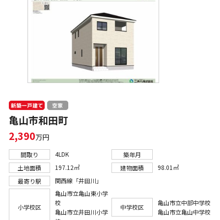
新築一戸建て
空家
亀山市和田町
2,390
万円
4LDK
間取り
築年月
197.12㎡
98.01㎡
土地面積
建物面積
関西線「井田川」
最寄り駅
亀山市立亀山東小学
校
亀山市立中部中学校
小学校区
中学校区
亀山市立井田川小学
亀山市立亀山中学校