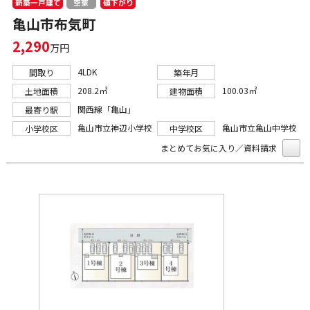
新築一戸建て
値下がり
空家
亀山市布気町
2,290
万円
4LDK
間取り
築年月
208.2㎡
100.03㎡
土地面積
建物面積
関西線「亀山」
最寄り駅
亀山市立神辺小学校
亀山市立亀山中学校
小学校区
中学校区
まとめてお気に入り／資料請求