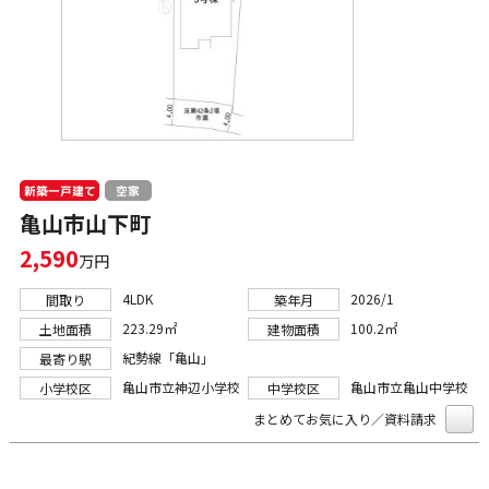
新築一戸建て
空家
亀山市山下町
2,590
万円
4LDK
2026/1
間取り
築年月
223.29㎡
100.2㎡
土地面積
建物面積
紀勢線「亀山」
最寄り駅
亀山市立神辺小学校
亀山市立亀山中学校
小学校区
中学校区
まとめてお気に入り／資料請求