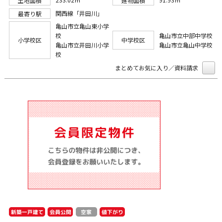
土地面積
建物面積
関西線「井田川」
最寄り駅
亀山市立亀山東小学
校
亀山市立中部中学校
小学校区
中学校区
亀山市立井田川小学
亀山市立亀山中学校
校
まとめてお気に入り／資料請求
新築一戸建て
会員公開
値下がり
空家