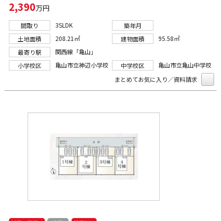
2,390
万円
3SLDK
間取り
築年月
208.21㎡
95.58㎡
土地面積
建物面積
関西線「亀山」
最寄り駅
亀山市立神辺小学校
亀山市立亀山中学校
小学校区
中学校区
まとめてお気に入り／資料請求