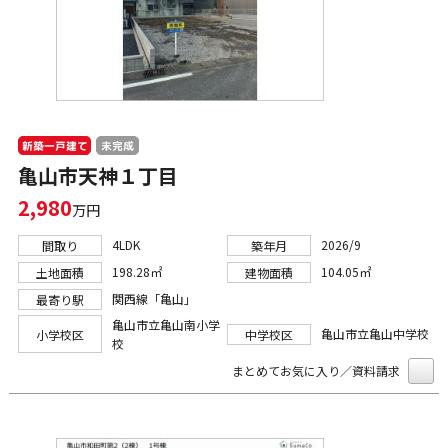
新築一戸建て
未完成
亀山市天神１丁目
2,980
万円
4LDK
2026/9
間取り
築年月
198.28㎡
104.05㎡
土地面積
建物面積
関西線「亀山」
最寄り駅
亀山市立亀山南小学
亀山市立亀山中学校
小学校区
中学校区
校
まとめてお気に入り／資料請求