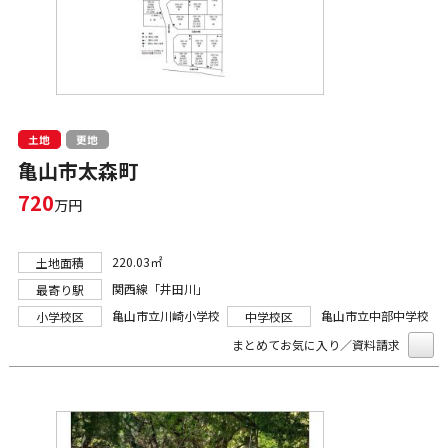
土地
更地
亀山市太森町
720
万円
220.03㎡
土地面積
関西線「井田川」
最寄り駅
亀山市立川崎小学校
亀山市立中部中学校
小学校区
中学校区
まとめてお気に入り／資料請求