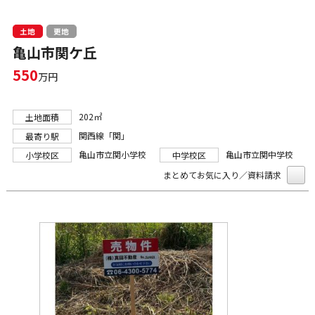
土地
更地
亀山市関ケ丘
550
万円
202㎡
土地面積
関西線「関」
最寄り駅
亀山市立関小学校
亀山市立関中学校
小学校区
中学校区
まとめてお気に入り／資料請求