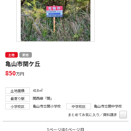
土地
更地
亀山市関ケ丘
850
万円
418㎡
土地面積
関西線「関」
最寄り駅
亀山市立関小学校
亀山市立関中学校
小学校区
中学校区
まとめてお気に入り／資料請求
1ページ中1ページ目