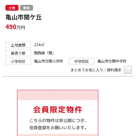
土地
更地
亀山市関ケ丘
490
万円
224㎡
土地面積
関西線「関」
最寄り駅
亀山市立関小学校
亀山市立関中学校
小学校区
中学校区
まとめてお気に入り／資料請求