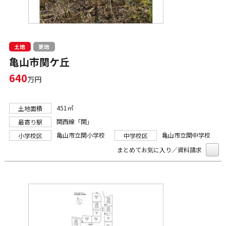
土地
更地
亀山市関ケ丘
640
万円
451㎡
土地面積
関西線「関」
最寄り駅
亀山市立関小学校
亀山市立関中学校
小学校区
中学校区
まとめてお気に入り／資料請求