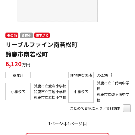
値下がり
その他
賃貸中
リーブルファイン南若松町
鈴鹿市南若松町
6,120
万円
352.98㎡
築年月
建物専有面積
鈴鹿市立千代崎中学
鈴鹿市立愛宕小学校
校
小学校区
鈴鹿市立玉垣小学校
中学校区
鈴鹿市立鼓ヶ浦中学
鈴鹿市立若松小学校
校
まとめてお気に入り／資料請求
1ページ中1ページ目