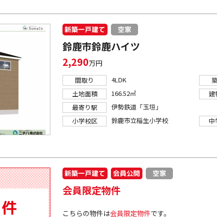
新築一戸建て
空家
鈴鹿市鈴鹿ハイツ
2,290
万円
4LDK
間取り
166.52㎡
土地面積
建
伊勢鉄道「玉垣」
最寄り駅
鈴鹿市立稲生小学校
小学校区
中
新築一戸建て
会員公開
空家
会員限定物件
こちらの物件は
会員限定物件
です。