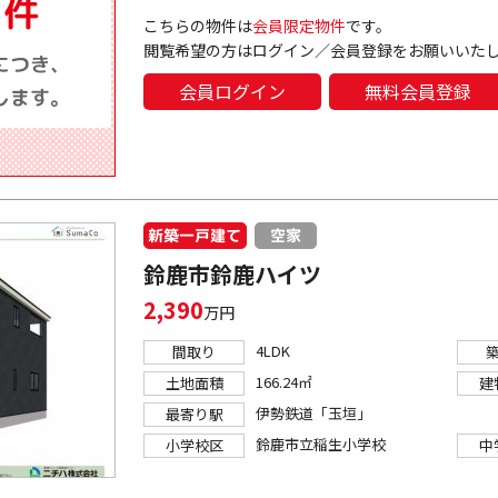
こちらの物件は
会員限定物件
です。
閲覧希望の方はログイン／会員登録をお願いいた
会員ログイン
無料会員登録
新築一戸建て
空家
鈴鹿市鈴鹿ハイツ
2,390
万円
4LDK
間取り
166.24㎡
土地面積
建
伊勢鉄道「玉垣」
最寄り駅
鈴鹿市立稲生小学校
小学校区
中