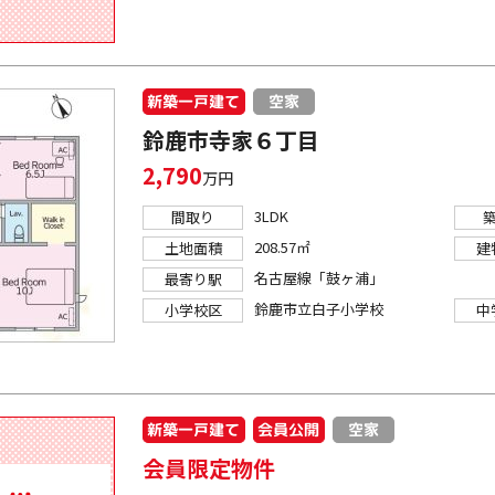
新築一戸建て
空家
鈴鹿市寺家６丁目
2,790
万円
3LDK
間取り
208.57㎡
土地面積
建
名古屋線「鼓ヶ浦」
最寄り駅
鈴鹿市立白子小学校
小学校区
中
新築一戸建て
会員公開
空家
会員限定物件