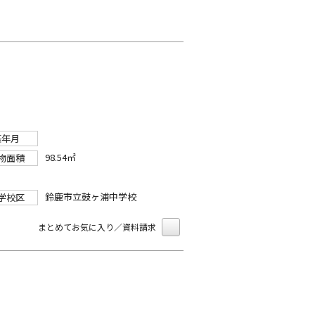
築年月
98.54㎡
物面積
鈴鹿市立鼓ヶ浦中学校
学校区
まとめてお気に入り／資料請求