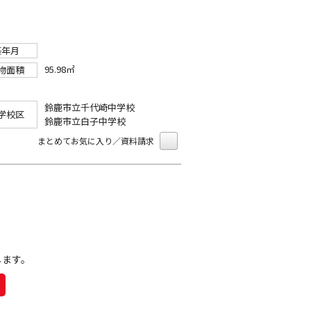
築年月
95.98㎡
物面積
鈴鹿市立千代崎中学校
学校区
鈴鹿市立白子中学校
まとめてお気に入り／資料請求
します。