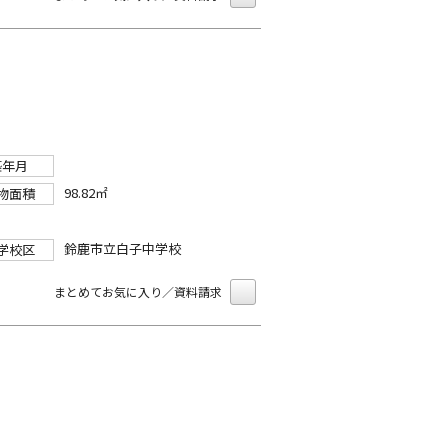
築年月
98.82㎡
物面積
鈴鹿市立白子中学校
学校区
まとめてお気に入り／資料請求