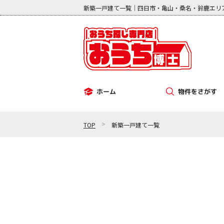
新築一戸建て一覧｜四日市・亀山・桑名・鈴鹿エリ
物件をさがす
ホーム
その他（事業用）
中古マンション
新築一戸建て
中古一戸建て
土地
>
TOP
新築一戸建て一覧