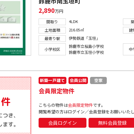
鈴鹿市南玉垣町
2,890
万円
4LDK
間取り
216.05㎡
土地面積
建
伊勢鉄道「玉垣」
最寄り駅
鈴鹿市立桜島小学校
小学校区
中
鈴鹿市立玉垣小学校
新築一戸建て
会員公開
空家
会員限定物件
こちらの物件は
会員限定物件
です。
閲覧希望の方はログイン／会員登録をお願いいた
会員ログイン
無料会員登録