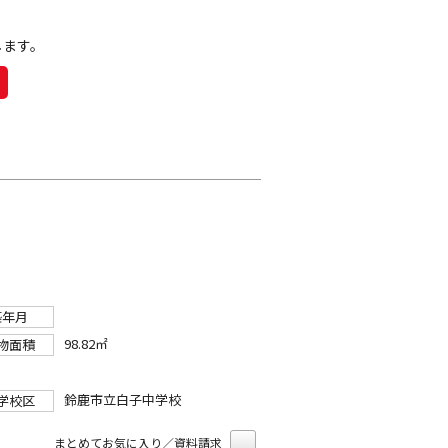
します。
築年月
98.82㎡
物面積
鈴鹿市立白子中学校
学校区
まとめてお気に入り／資料請求