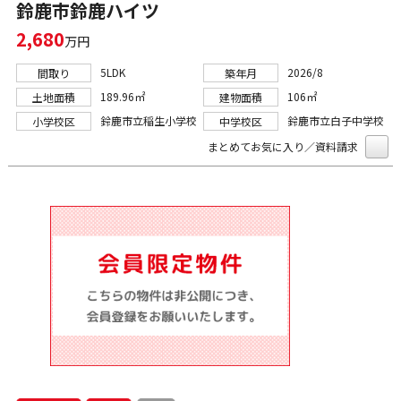
鈴鹿市鈴鹿ハイツ
2,680
万円
5LDK
2026/8
間取り
築年月
189.96㎡
106㎡
土地面積
建物面積
鈴鹿市立稲生小学校
鈴鹿市立白子中学校
小学校区
中学校区
まとめてお気に入り／資料請求