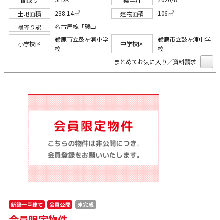
間取り
築年月
238.14㎡
106㎡
土地面積
建物面積
名古屋線「磯山」
最寄り駅
鈴鹿市立鼓ヶ浦小学
鈴鹿市立鼓ヶ浦中学
小学校区
中学校区
校
校
まとめてお気に入り／資料請求
新築一戸建て
会員公開
未完成
会員限定物件