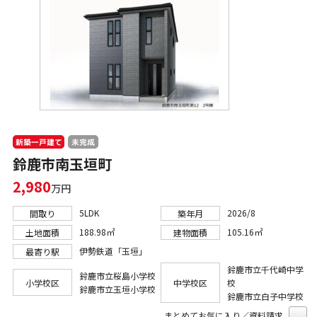
新築一戸建て
未完成
鈴鹿市南玉垣町
2,980
万円
5LDK
2026/8
間取り
築年月
188.98㎡
105.16㎡
土地面積
建物面積
伊勢鉄道「玉垣」
最寄り駅
鈴鹿市立千代崎中学
鈴鹿市立桜島小学校
小学校区
中学校区
校
鈴鹿市立玉垣小学校
鈴鹿市立白子中学校
まとめてお気に入り／資料請求