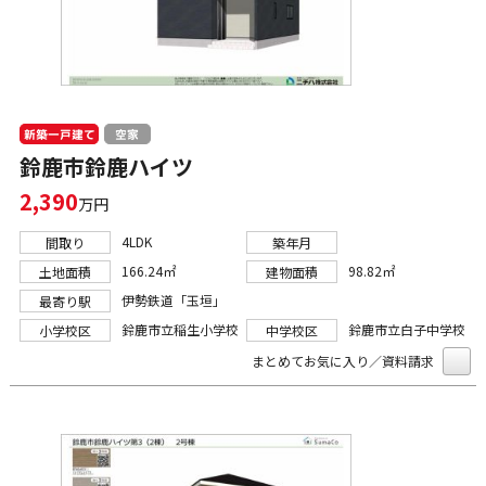
新築一戸建て
空家
鈴鹿市鈴鹿ハイツ
2,390
万円
4LDK
間取り
築年月
166.24㎡
98.82㎡
土地面積
建物面積
伊勢鉄道「玉垣」
最寄り駅
鈴鹿市立稲生小学校
鈴鹿市立白子中学校
小学校区
中学校区
まとめてお気に入り／資料請求