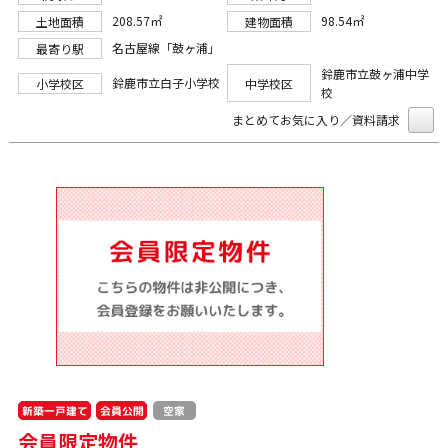
208.57㎡
98.54㎡
土地面積
建物面積
名古屋線「鼓ヶ浦」
最寄り駅
鈴鹿市立鼓ヶ浦中学
鈴鹿市立白子小学校
小学校区
中学校区
校
まとめてお気に入り／資料請求
新築一戸建て
会員公開
空家
会員限定物件