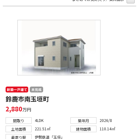
新築一戸建て
未完成
鈴鹿市南玉垣町
2,880
万円
4LDK
2026/8
間取り
築年月
221.51㎡
110.14㎡
土地面積
建物面積
伊勢鉄道「玉垣」
最寄り駅