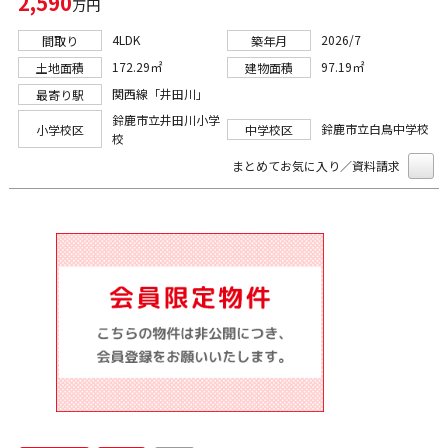
2,590
万円
4LDK
2026/7
間取り
築年月
172.29㎡
97.19㎡
土地面積
建物面積
関西線「井田川」
最寄り駅
鈴鹿市立井田川小学
鈴鹿市立白鳥中学校
小学校区
中学校区
校
まとめてお気に入り／資料請求