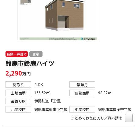
新築一戸建て
空家
鈴鹿市鈴鹿ハイツ
2,290
万円
4LDK
間取り
築年月
166.52㎡
98.82㎡
土地面積
建物面積
伊勢鉄道「玉垣」
最寄り駅
鈴鹿市立稲生小学校
鈴鹿市立白子中学校
小学校区
中学校区
まとめてお気に入り／資料請求