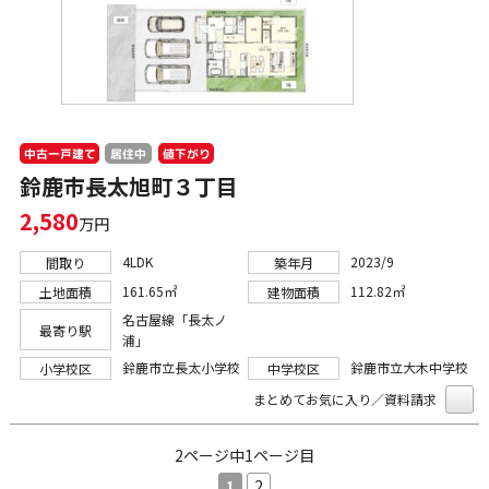
中古一戸建て
値下がり
居住中
鈴鹿市長太旭町３丁目
2,580
万円
4LDK
2023/9
間取り
築年月
161.65㎡
112.82㎡
土地面積
建物面積
名古屋線「長太ノ
最寄り駅
浦」
鈴鹿市立長太小学校
鈴鹿市立大木中学校
小学校区
中学校区
まとめてお気に入り／資料請求
2ページ中1ページ目
1
2