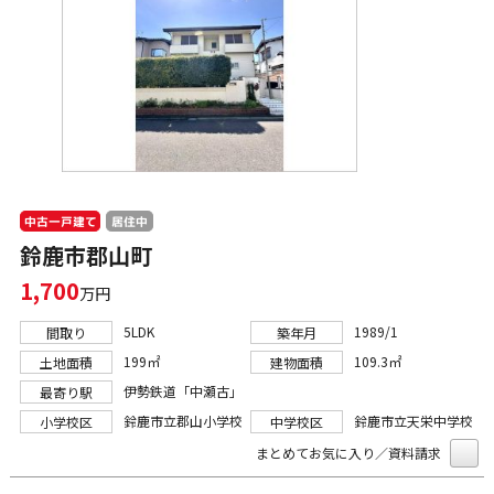
中古一戸建て
居住中
鈴鹿市郡山町
1,700
万円
5LDK
1989/1
間取り
築年月
199㎡
109.3㎡
土地面積
建物面積
伊勢鉄道「中瀬古」
最寄り駅
鈴鹿市立郡山小学校
鈴鹿市立天栄中学校
小学校区
中学校区
まとめてお気に入り／資料請求