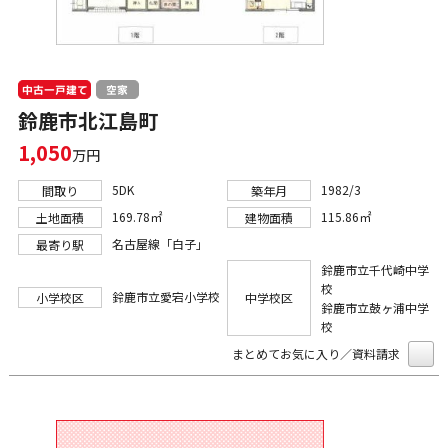
中古一戸建て
空家
鈴鹿市北江島町
1,050
万円
5DK
1982/3
間取り
築年月
169.78㎡
115.86㎡
土地面積
建物面積
名古屋線「白子」
最寄り駅
鈴鹿市立千代崎中学
校
鈴鹿市立愛宕小学校
小学校区
中学校区
鈴鹿市立鼓ヶ浦中学
校
まとめてお気に入り／資料請求