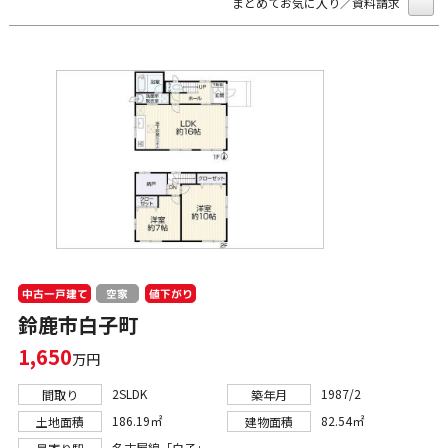
まとめてお気に入り／資料請求
中古一戸建て
値下がり
空家
鈴鹿市白子町
1,650
万円
2SLDK
1987/2
間取り
築年月
186.19㎡
82.54㎡
土地面積
建物面積
名古屋線「白子」