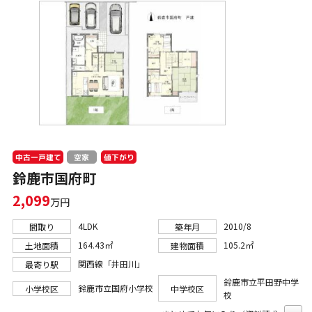
中古一戸建て
値下がり
空家
鈴鹿市国府町
2,099
万円
4LDK
2010/8
間取り
築年月
164.43㎡
105.2㎡
土地面積
建物面積
関西線「井田川」
最寄り駅
鈴鹿市立平田野中学
鈴鹿市立国府小学校
小学校区
中学校区
校