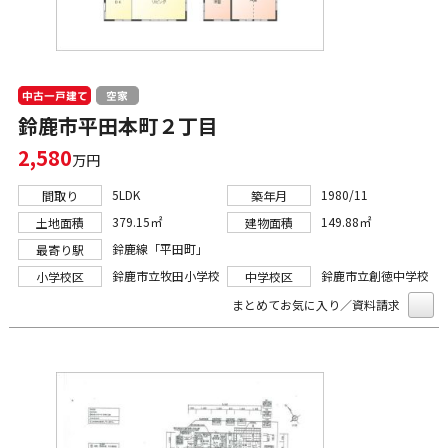
中古一戸建て
空家
鈴鹿市平田本町２丁目
2,580
万円
5LDK
1980/11
間取り
築年月
379.15㎡
149.88㎡
土地面積
建物面積
鈴鹿線「平田町」
最寄り駅
鈴鹿市立牧田小学校
鈴鹿市立創徳中学校
小学校区
中学校区
まとめてお気に入り／資料請求