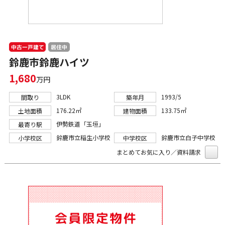
中古一戸建て
居住中
鈴鹿市鈴鹿ハイツ
1,680
万円
3LDK
1993/5
間取り
築年月
176.22㎡
133.75㎡
土地面積
建物面積
伊勢鉄道「玉垣」
最寄り駅
鈴鹿市立稲生小学校
鈴鹿市立白子中学校
小学校区
中学校区
まとめてお気に入り／資料請求