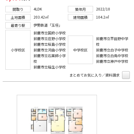
4LDK
2022/10
間取り
築年月
203.42㎡
104.2㎡
土地面積
建物面積
伊勢鉄道「玉垣」
最寄り駅
鈴鹿市立国府小学校
鈴鹿市立庄野小学校
鈴鹿市立平田野中学
鈴鹿市立桜島小学校
校
小学校区
鈴鹿市立河曲小学校
中学校区
鈴鹿市立白子中学校
鈴鹿市立石薬師小学
鈴鹿市立白鳥中学校
校
鈴鹿市立神戸中学校
鈴鹿市立稲生小学校
まとめてお気に入り／資料請求