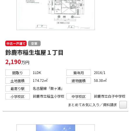
中古一戸建て
空家
鈴鹿市稲生塩屋１丁目
2,190
万円
1LDK
2016/1
間取り
築年月
174.72㎡
58.38㎡
土地面積
建物面積
名古屋線「鼓ヶ浦」
最寄り駅
鈴鹿市立稲生小学校
鈴鹿市立白子中学校
小学校区
中学校区
まとめてお気に入り／資料請求