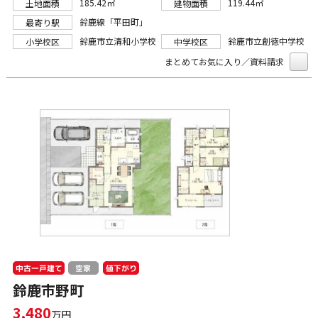
185.42㎡
119.44㎡
土地面積
建物面積
鈴鹿線「平田町」
最寄り駅
鈴鹿市立清和小学校
鈴鹿市立創徳中学校
小学校区
中学校区
まとめてお気に入り／資料請求
中古一戸建て
値下がり
空家
鈴鹿市野町
3,480
万円