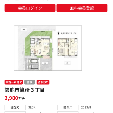
会員ログイン
無料会員登録
中古一戸建て
値下がり
空家
鈴鹿市算所３丁目
2,980
万円
3LDK
2013/8
間取り
築年月