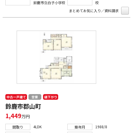
鈴鹿市立白子小学校
校
まとめてお気に入り／資料請求
中古一戸建て
値下がり
空家
鈴鹿市郡山町
1,449
万円
4LDK
1988/8
間取り
築年月