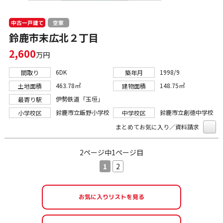
中古一戸建て
空家
鈴鹿市末広北２丁目
2,600
万円
6DK
1998/9
間取り
築年月
463.78㎡
148.75㎡
土地面積
建物面積
伊勢鉄道「玉垣」
最寄り駅
鈴鹿市立飯野小学校
鈴鹿市立創徳中学校
小学校区
中学校区
まとめてお気に入り／資料請求
2ページ中1ページ目
1
2
お気に入りリストを見る