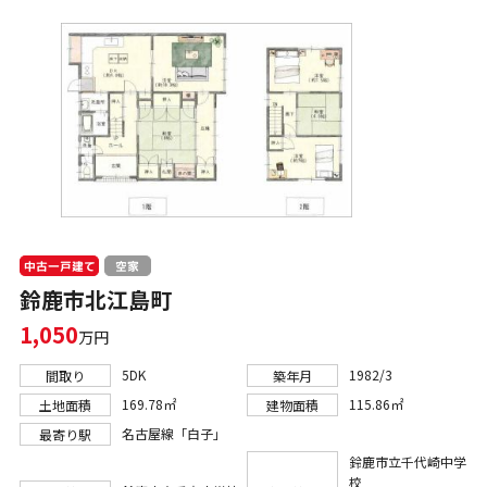
中古一戸建て
空家
鈴鹿市北江島町
1,050
万円
5DK
1982/3
間取り
築年月
169.78㎡
115.86㎡
土地面積
建物面積
名古屋線「白子」
最寄り駅
鈴鹿市立千代崎中学
校