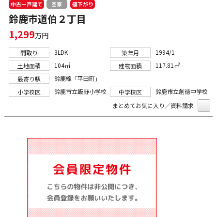
中古一戸建て
値下がり
空家
鈴鹿市道伯２丁目
1,299
万円
3LDK
1994/1
間取り
築年月
104㎡
117.81㎡
土地面積
建物面積
鈴鹿線「平田町」
最寄り駅
鈴鹿市立飯野小学校
鈴鹿市立創徳中学校
小学校区
中学校区
まとめてお気に入り／資料請求