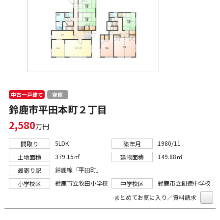
中古一戸建て
空家
鈴鹿市平田本町２丁目
2,580
万円
5LDK
1980/11
間取り
築年月
379.15㎡
149.88㎡
土地面積
建物面積
鈴鹿線「平田町」
最寄り駅
鈴鹿市立牧田小学校
鈴鹿市立創徳中学校
小学校区
中学校区
まとめてお気に入り／資料請求