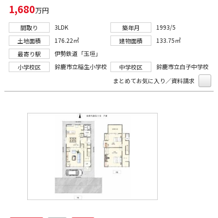
1,680
万円
3LDK
1993/5
間取り
築年月
176.22㎡
133.75㎡
土地面積
建物面積
伊勢鉄道「玉垣」
最寄り駅
鈴鹿市立稲生小学校
鈴鹿市立白子中学校
小学校区
中学校区
まとめてお気に入り／資料請求