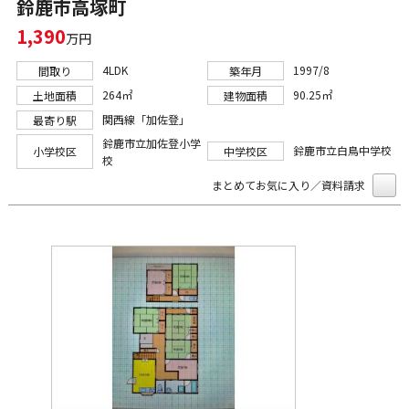
鈴鹿市高塚町
1,390
万円
4LDK
1997/8
間取り
築年月
264㎡
90.25㎡
土地面積
建物面積
関西線「加佐登」
最寄り駅
鈴鹿市立加佐登小学
鈴鹿市立白鳥中学校
小学校区
中学校区
校
まとめてお気に入り／資料請求