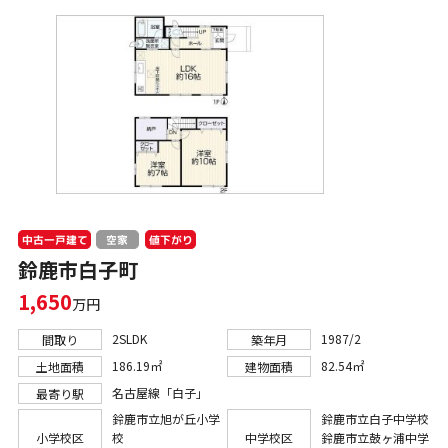
中古一戸建て
値下がり
空家
鈴鹿市白子町
1,650
万円
2SLDK
1987/2
間取り
築年月
186.19㎡
82.54㎡
土地面積
建物面積
名古屋線「白子」
最寄り駅
鈴鹿市立旭が丘小学
鈴鹿市立白子中学校
小学校区
校
中学校区
鈴鹿市立鼓ヶ浦中学