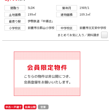
5LDK
1989/1
間取り
築年月
199㎡
109.3㎡
土地面積
建物面積
伊勢鉄道「中瀬古」
最寄り駅
鈴鹿市立郡山小学校
鈴鹿市立天栄中学校
小学校区
中学校区
まとめてお気に入り／資料請求
中古一戸建て
会員公開
空家