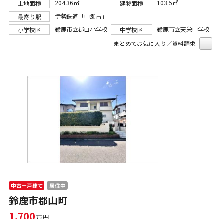
204.36㎡
103.5㎡
土地面積
建物面積
伊勢鉄道「中瀬古」
最寄り駅
鈴鹿市立郡山小学校
鈴鹿市立天栄中学校
小学校区
中学校区
まとめてお気に入り／資料請求
中古一戸建て
居住中
鈴鹿市郡山町
1,700
万円