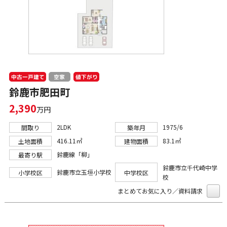
中古一戸建て
値下がり
空家
鈴鹿市肥田町
2,390
万円
2LDK
1975/6
間取り
築年月
416.11㎡
83.1㎡
土地面積
建物面積
鈴鹿線「柳」
最寄り駅
鈴鹿市立千代崎中学
鈴鹿市立玉垣小学校
小学校区
中学校区
校
まとめてお気に入り／資料請求