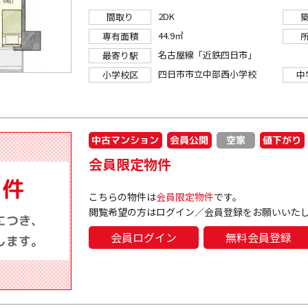
2DK
間取り
44.9㎡
専有面積
名古屋線「近鉄四日市」
最寄り駅
四日市市立中部西小学校
小学校区
中
中古マンション
会員公開
値下がり
空家
会員限定物件
こちらの物件は
会員限定物件
です。
閲覧希望の方はログイン／会員登録をお願いいた
会員ログイン
無料会員登録