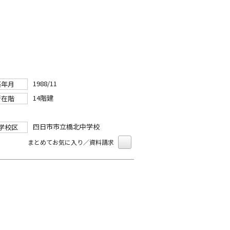
1988/11
築年月
14階建
所在階
四日市市立橋北中学校
学校区
まとめてお気に入り／資料請求