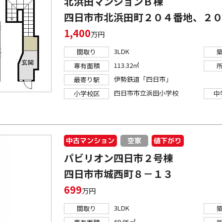
北浜田マンションＢ棟
四日市市北浜田町２０４番地、２
1,400
万円
3LDK
間取り
113.32㎡
専有面積
伊勢鉄道「四日市」
最寄り駅
四日市市立浜田小学校
小学校区
中
中古マンション
値下がり
空家
パビリオン四日市２号棟
四日市市城西町８－１３
699
万円
3LDK
間取り
69.95㎡