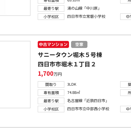
専有面積
湯の山線「中川原」
最寄り駅
四日市市立常磐小学校
小学校区
中
中古マンション
空家
サニータウン堀木５号棟
四日市市堀木１丁目２
1,700
万円
3LDK
間取り
74.88㎡
専有面積
名古屋線「近鉄四日市」
最寄り駅
四日市市立中部西小学校
小学校区
中