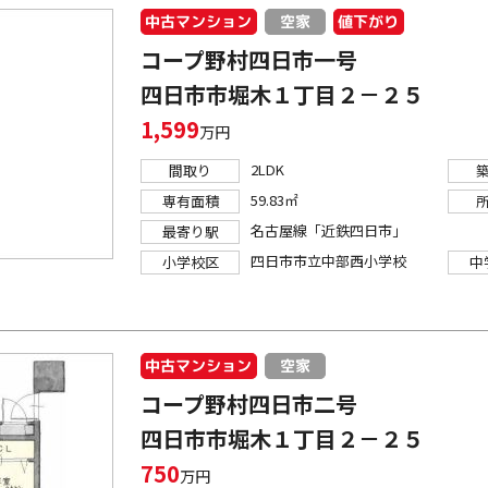
中古マンション
値下がり
空家
コープ野村四日市一号
四日市市堀木１丁目２－２５
1,599
万円
2LDK
間取り
59.83㎡
専有面積
名古屋線「近鉄四日市」
最寄り駅
四日市市立中部西小学校
小学校区
中
中古マンション
空家
コープ野村四日市二号
四日市市堀木１丁目２－２５
750
万円