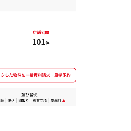
店舗公開
101
件
並び替え
着順
価格
間取り
専有面積
築年月
▲