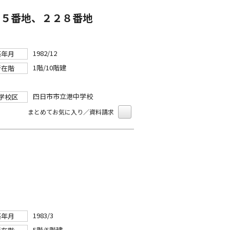
０５番地、２２８番地
1982/12
築年月
1階/10階建
所在階
四日市市立港中学校
学校区
まとめてお気に入り／資料請求
1983/3
築年月
5階/5階建