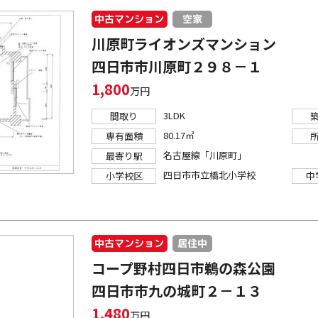
中古マンション
空家
川原町ライオンズマンション
四日市市川原町２９８－１
1,800
万円
3LDK
間取り
80.17㎡
専有面積
名古屋線「川原町」
最寄り駅
四日市市立橋北小学校
小学校区
中
中古マンション
居住中
コープ野村四日市鵜の森公園
四日市市九の城町２－１３
1,480
万円