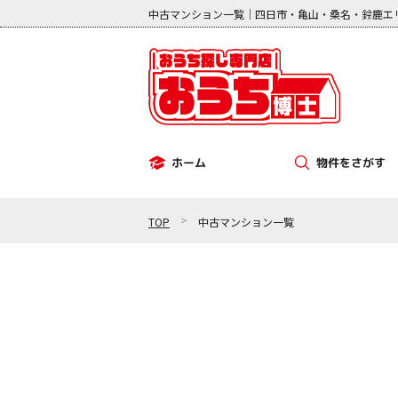
中古マンション一覧｜四日市・亀山・桑名・鈴鹿エ
物件をさがす
ホーム
その他（事業用）
中古マンション
新築一戸建て
中古一戸建て
土地
>
TOP
中古マンション一覧