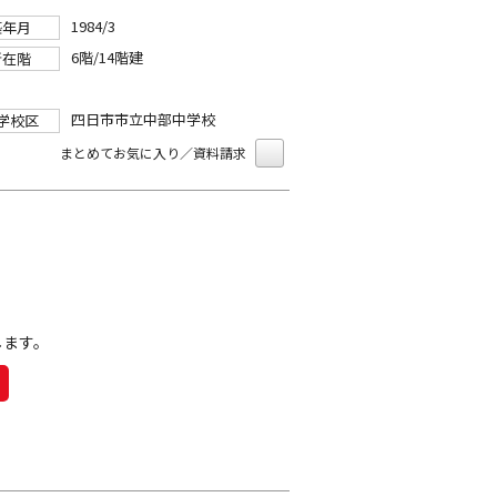
1984/3
築年月
6階/14階建
所在階
四日市市立中部中学校
学校区
まとめてお気に入り／資料請求
します。