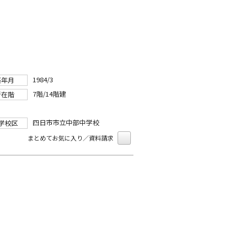
1984/3
築年月
7階/14階建
所在階
四日市市立中部中学校
学校区
まとめてお気に入り／資料請求